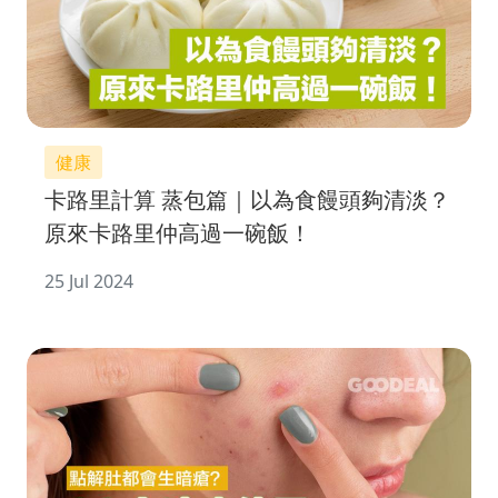
健康
卡路里計算 蒸包篇｜以為食饅頭夠清淡？
原來卡路里仲高過一碗飯！
25 Jul 2024