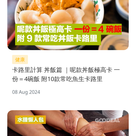
健康
卡路里計算 丼飯篇 ｜呢款丼飯極高卡 一
份＝4碗飯 附10款常吃魚生卡路里
08 Aug 2024