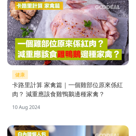
健康
卡路里計算 家禽篇｜一個雞部位原來係紅
肉？ 減重應該食雞鴨鵝邊種家禽？
10 Aug 2024