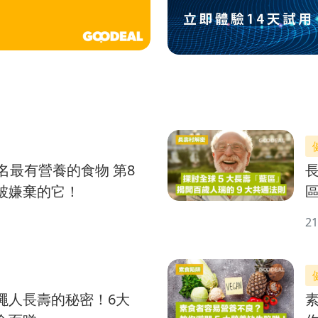
名最有營養的食物 第8
被嫌棄的它！
21
繩人長壽的秘密！6大