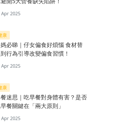
你避開5大營養缺失陷阱！
 Apr 2025
健康
港媽必睇｜仔女偏食好煩惱 食材替
換到行為引導改變偏食習慣！
 Apr 2025
健康
早餐迷思｜吃早餐對身體有害？是否
吃早餐關鍵在「兩大原則」
 Apr 2025