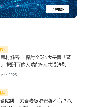
健康
長壽村解密 ｜探討全球5大長壽「藍
區」 揭開百歲人瑞的9大共通法則
 Apr 2025
健康
素食陷阱｜素食者容易營養不良？教