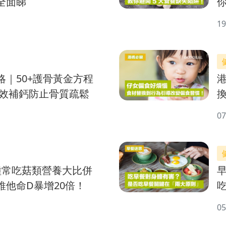
全面睇
19
略｜50+護骨黃金方程
有效補鈣防止骨質疏鬆
07
種常吃菇類營養大比併
維他命D暴增20倍！
05