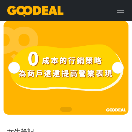
GOODEAL
早
早
鳥
女生筆記