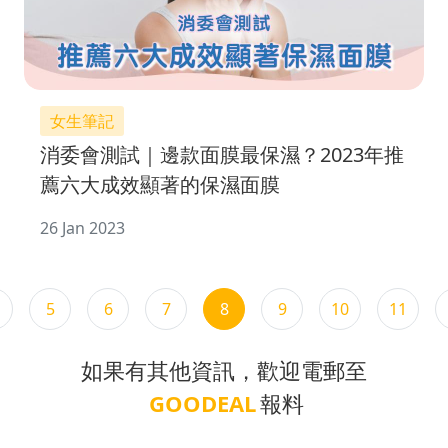
女生筆記
消委會測試｜邊款面膜最保濕？2023年推
薦六大成效顯著的保濕面膜
26 Jan 2023
5
6
7
8
9
10
11
如果有其他資訊，歡迎電郵至
GOODEAL
報料