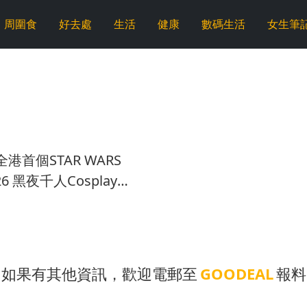
周圍食
好去處
生活
健康
數碼生活
女生筆
港首個STAR WARS
2026 黑夜千人Cosplay星
界
如果有其他資訊，歡迎電郵至
GOODEAL
報料