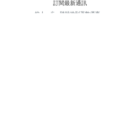
訂閱最新通訊
快人一步，隨時搶到著數優惠。
電郵地址
訂閱
©
2026
GOODEAL. All Rights Reserved.