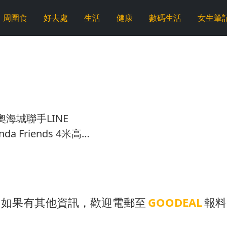
周圍食
好去處
生活
健康
數碼生活
女生筆
海城聯手LINE
 Friends 4米高閃
打卡
如果有其他資訊，歡迎電郵至
GOODEAL
報料