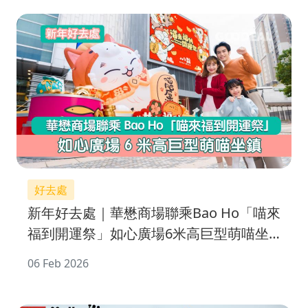
好去處
新年好去處｜華懋商場聯乘Bao Ho「喵來
福到開運祭」如心廣場6米高巨型萌喵坐
鎮
06 Feb 2026