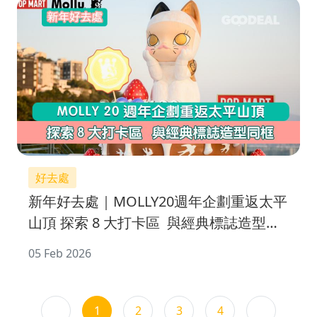
好去處
新年好去處｜MOLLY20週年企劃重返太平
山頂 探索 8 大打卡區 與經典標誌造型同
框
05 Feb 2026
1
2
3
4