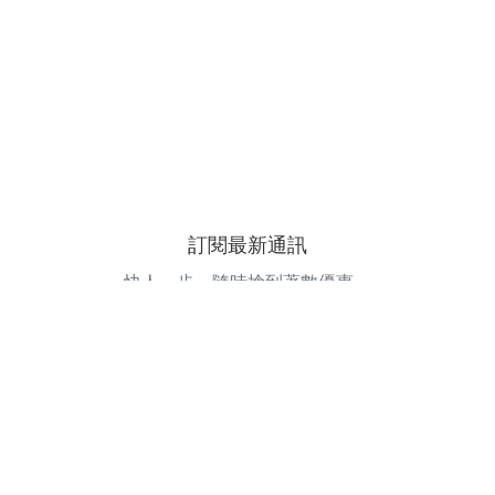
訂閱最新通訊
快人一步，隨時搶到著數優惠。
電郵地址
訂閱