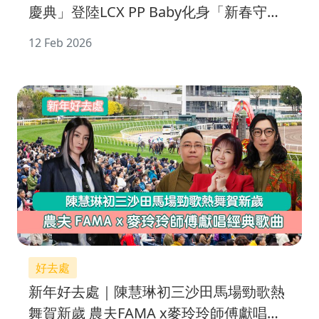
慶典」登陸LCX PP Baby化身「新春守護
神」迎春接福
12 Feb 2026
好去處
新年好去處｜陳慧琳初三沙田馬場勁歌熱
舞賀新歲 農夫FAMA x麥玲玲師傅獻唱經