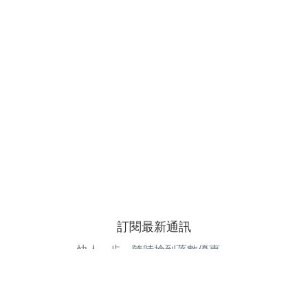
訂閱最新通訊
快人一步，隨時搶到著數優惠。
電郵地址
訂閱