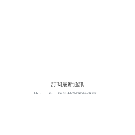
訂閱最新通訊
快人一步，隨時搶到著數優惠。
電郵地址
訂閱