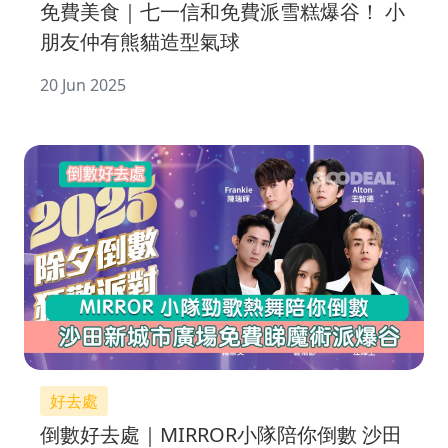
免費美食｜七一信和免費派雪糕爆谷！ 小
朋友仲有熊貓造型氣球
20 Jun 2025
好去處
倒數好去處｜MIRROR小隊陪你倒數 沙田