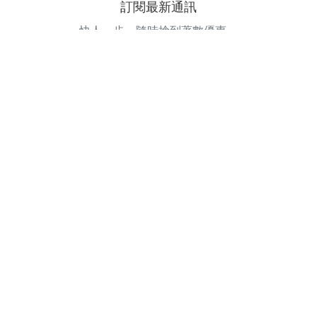
訂閱最新通訊
快人一步，隨時搶到著數優惠。
電郵地址
訂閱
©
2026
GOODEAL. All Rights Reserved.