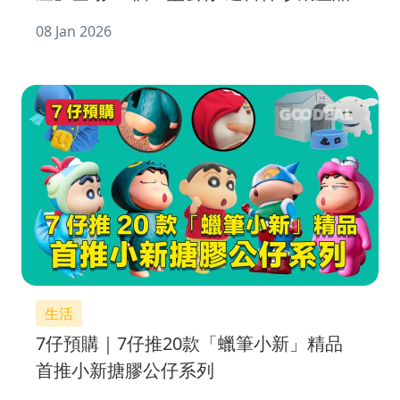
展出
08 Jan 2026
生活
7仔預購｜7仔推20款「蠟筆小新」精品
首推小新搪膠公仔系列