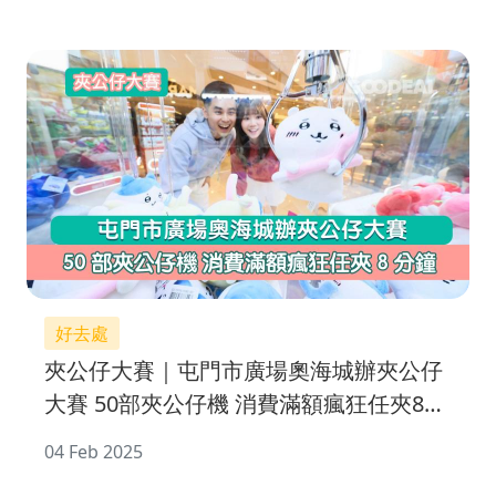
好去處
夾公仔大賽｜屯門市廣場奧海城辦夾公仔
大賽 50部夾公仔機 消費滿額瘋狂任夾8分
鐘
04 Feb 2025