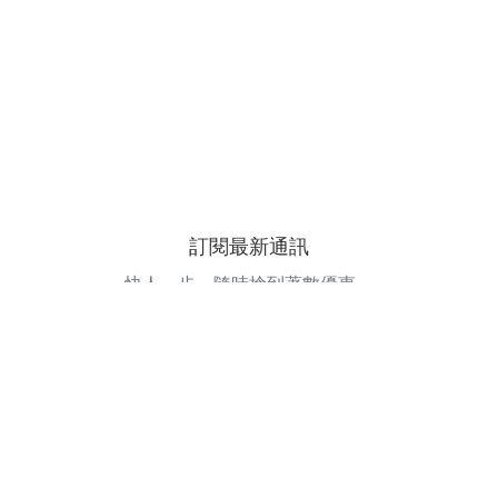
訂閱最新通訊
快人一步，隨時搶到著數優惠。
電郵地址
訂閱