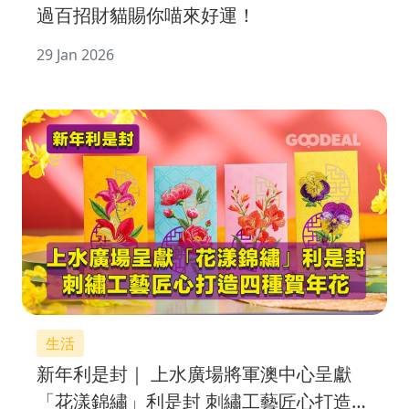
過百招財貓賜你喵來好運！
29 Jan 2026
生活
新年利是封｜ 上水廣場將軍澳中心呈獻
「花漾錦繡」利是封 刺繡工藝匠心打造四