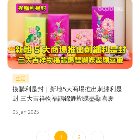
生活
換購利是封｜新地5大商場推出刺繡利是
封 三大吉祥物福鵲錦鯉蝴蝶盡顯喜慶
05 Jan 2025
1
2