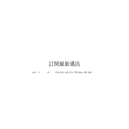
訂閱最新通訊
快人一步，隨時搶到著數優惠。
電郵地址
訂閱