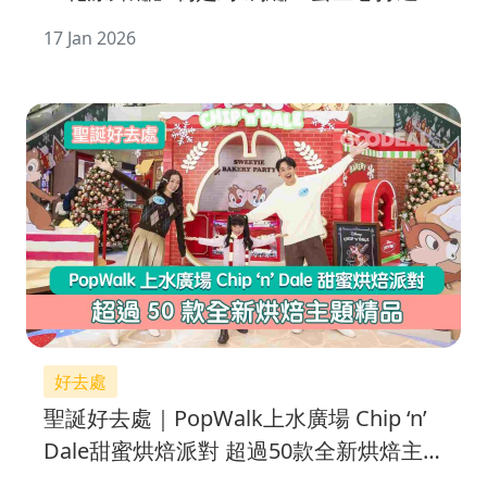
種賀年花
17 Jan 2026
好去處
聖誕好去處｜PopWalk上水廣場 Chip ‘n’
Dale甜蜜烘焙派對 超過50款全新烘焙主
題精品