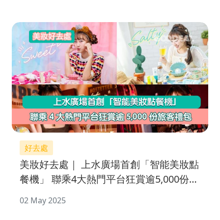
好去處
美妝好去處｜ 上水廣場首創「智能美妝點
餐機」 聯乘4大熱門平台狂賞逾5,000份旅
客禮包
02 May 2025