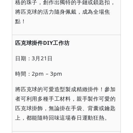
格的珠子，創作出獨特的手鏈或鎖匙扣，
將匹克球的活力隨身佩戴，成為全場焦
點！
匹克球掛件
DIY
工作坊
日期：
3
月
21
日
時間：
2pm – 3pm
將匹克球的可愛造型製成精緻掛件！參加
者可利用多種手工材料，親手製作可愛的
匹克球掛飾，無論掛在手袋、背囊或鑰匙
上，都能隨時回味這場春日運動狂熱。