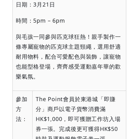
日期：
3
月
21
日
時間：
5pm – 6pm
與毛孩一同參與匹克球狂熱！親手製作一
條專屬寵物的匹克球主題頸繩，選用舒適
耐用物料，配合可愛配色與裝飾，讓寵物
也能型格登場，齊齊感受運動嘉年華的歡
樂氣氛。
參加
The Point
會員於東港城「即賺
方
分」商戶以電子貨幣消費滿
法：
HK$1,000
，即可獲贈工作坊入場
券一張。完成後更可獲得
HK$50
時裝及運動服飾電子劵一張。