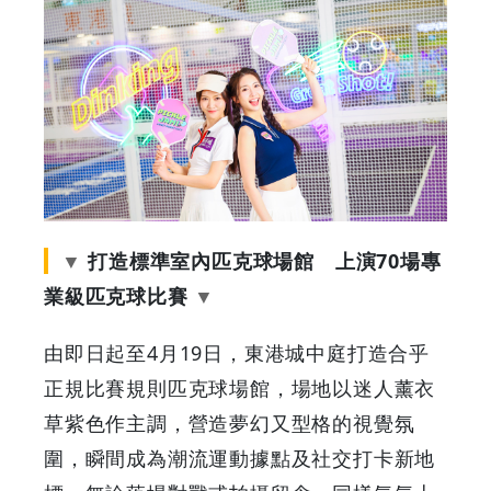
Grab
Your
Coupons
&
Discounts
打造標準室內匹克球場館 上演70場專
業級匹克球比賽
由即日起至4月19日，東港城中庭打造合乎
正規比賽規則匹克球場館，場地以迷人薰衣
草紫色作主調，營造夢幻又型格的視覺氛
圍，瞬間成為潮流運動據點及社交打卡新地