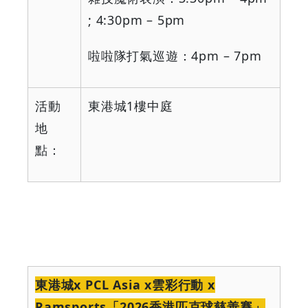
; 4:30pm – 5pm
啦啦隊打氣巡遊：
4pm – 7pm
活動
東港城
1
樓中庭
地
點：
東港城
x PCL Asia x
雲彩行動
x
Ramsports
「
2026
香港匹克球慈善賽」