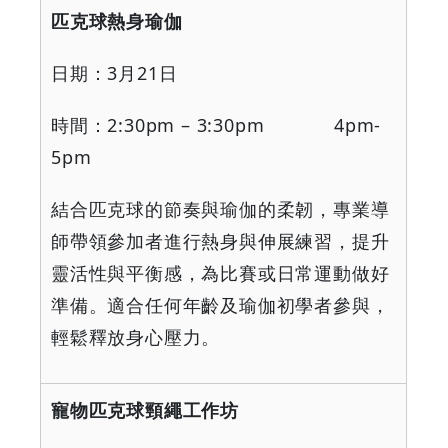
匹克球熱身瑜伽
日期：
3
月
21
日
時間：
2:30pm – 3:30pm 4pm-
5pm
結合匹克球的節奏與瑜伽的柔韌，專業導
師帶領參加者進行熱身與伸展練習，提升
靈活性與平衡感，為比賽或日常運動做好
準備。適合任何年齡及瑜伽初學者參與，
輕鬆釋放身心壓力。
寵物匹克球頸繩工作坊