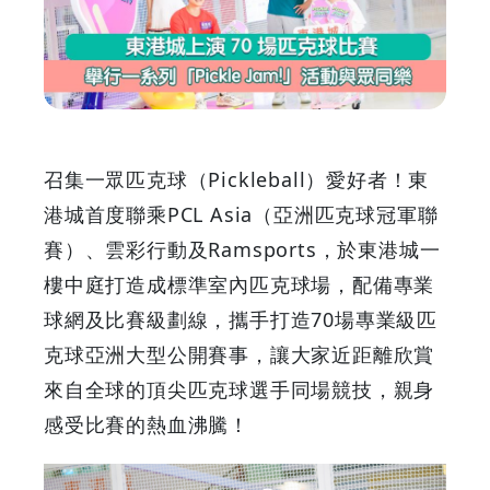
上
演
70
場
召集一眾匹克球（Pickleball）愛好者！東
匹
港城首度聯乘PCL Asia（亞洲匹克球冠軍聯
賽）、雲彩行動及Ramsports，於東港城一
克
樓中庭打造成標準室內匹克球場，配備專業
球
球網及比賽級劃線，攜手打造70場專業級匹
克球亞洲大型公開賽事，讓大家近距離欣賞
比
來自全球的頂尖匹克球選手同場競技，親身
賽
感受比賽的熱血沸騰！
舉