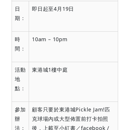
日
即日起至
4
月
19
日
期：
時
10am – 10pm
間：
活動
東港城
1
樓中庭
地
點：
參加
顧客只要於東港城
Pickle Jam!
匹
辦
克球場內或大型佈置前打卡拍照
法：
後，上載至小紅書／
facebook /