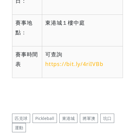
日：
賽事地
東港城１樓中庭
點：
賽事時間
可查詢
表
https://bit.ly/4riIVBb
匹克球
Pickleball
東港城
將軍澳
坑口
運動