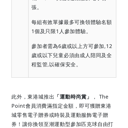
張。
每組有效單據最多可換領體驗名額
1
個及只限
1
人參加體驗。
參加者需為
6
歲或以上方可參加
,12
歲或以下兒童必須由成人陪同及全
程監管
,
以確保安全。
此外，東港城推出
「運動時尚賞」
， The
Point會員消費滿指定金額，即可獲贈東港
城零售電子贈券或時裝及運動服飾電子贈
券！讓你換領至潮運動型參加匹克球自由打