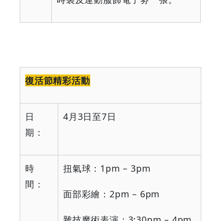
復活節精彩活動
日
4
月
3
日至
7
日
期：
時
扭氣球：
1pm – 3pm
間：
面部彩繪：
2pm – 6pm
雜技魔術表演：
3:30pm – 4pm