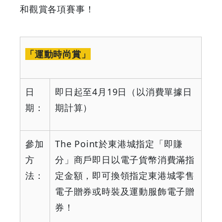
和觀賞各項賽事！
「運動時尚賞」
日
即日起至
4
月
19
日（以消費單據日
期：
期計算）
參加
The Point
於東港城指定「即賺
方
分」商戶即日以電子貨幣消費滿指
法：
定金額，即可換領指定東港城零售
電子贈券或時裝及運動服飾電子贈
券！