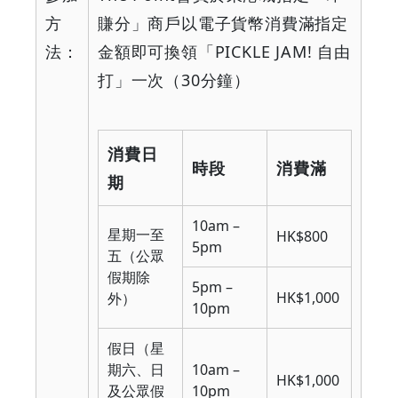
方
賺分」商戶以電子貨幣消費滿指定
法：
金額即可換領「
PICKLE JAM!
自由
打」一次（
30
分鐘）
消費日
時段
消費滿
期
10am –
星期一至
HK$800
5pm
五（公眾
假期除
5pm –
HK$1,000
外）
10pm
假日（星
期六、日
10am –
HK$1,000
及公眾假
10pm