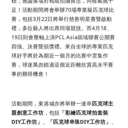
標，無論落場對戰或拍攝留念，同樣氣氛十
足！活動期間將會舉辦70場專業級匹克球比
賽，包括3月22日將舉行慈善明星賽暨啟動
禮，多位藝人將出席同場競技。而4月18、
19日則會壓軸上演PCL Asia區域聯賽公開賽
四強、決賽暨頒獎禮。來自全球的專業匹克
球好手將於為期近一個月的比賽中雲集作
賽，球迷萬勿錯過這個近距離欣賞高水平賽
事的難得機會！
活動期間，東港城亦將舉辦一連串
匹克球主
題創意工作坊
，包括
「彩繪匹克球拍套裝
DIY工作坊」
、
「匹克球串珠DIY工作坊」
、