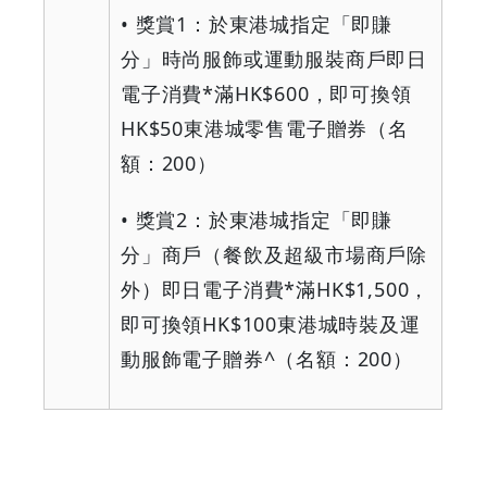
•
獎賞
1
：於東港城指定「即賺
分」時尚服飾或運動服裝商戶即日
電子消費
*
滿
HK$600
，即可換領
HK$50
東港城零售電子贈券（名
額：
200
）
•
獎賞
2
：於東港城指定「即賺
分」商戶（餐飲及超級市場商戶除
外）即日電子消費
*
滿
HK$1,500
，
即可換領
HK$100
東港城時裝及運
動服飾電子贈券
^
（名額：
200
）