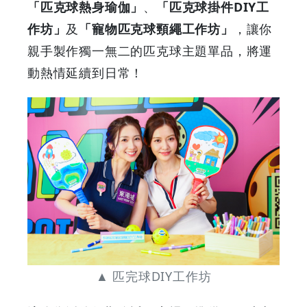
「匹克球熱身瑜伽」
、
「匹克球掛件DIY工
作坊」
及
「寵物匹克球頸繩工作坊」
，讓你
親手製作獨一無二的匹克球主題單品，將運
動熱情延續到日常！
▲ 匹完球DIY工作坊