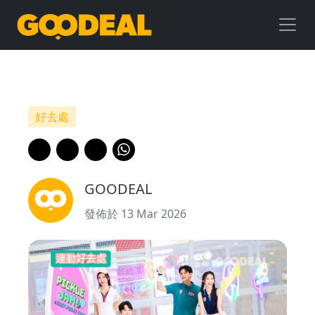
運
動
好
去
好去處
處
｜
GOODEAL
東
發佈於 13 Mar 2026
港
城