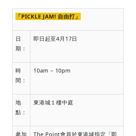
「
PICKLE JAM!
自由打」
日
即日起至
4
月
17
日
期：
時
10am – 10pm
間：
地
東港城１樓中庭
點：
參加
The Point
會員於東港城指定「即