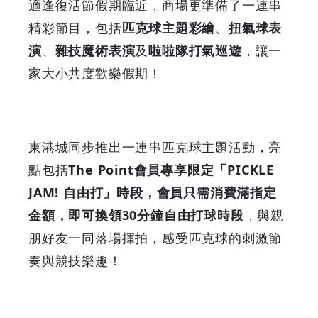
適逢復活節假期臨近，商場更準備了一連串
精彩節目，包括
匹克球主題彩繪
、
扭氣球表
演
、
雜技魔術表演
及
啦啦隊打氣巡遊
，讓一
家大小共度歡樂假期！
東港城同步推出一連串匹克球主題活動，亮
點包括
The Point會員專享限定「PICKLE
JAM! 自由打」時段，會員只需消費滿指定
金額，即可換領30分鐘自由打球時段
，與親
朋好友一同落場揮拍，感受匹克球的刺激節
奏與競技樂趣！