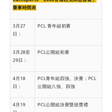
賽事時間表
3
月
27
PCL
青年組初賽
日：
3
月
28
至
PCL
公開組初賽
29
日：
4
月
18
PCL
青年組四強、決賽；
PCL
日：
公開組八強、四強
4
月
19
PCL
公開組決賽暨頒獎禮