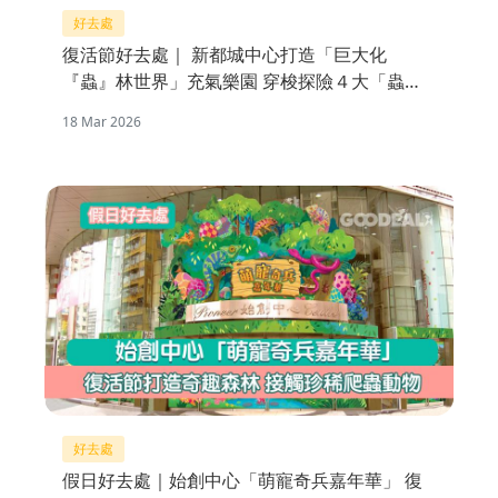
好去處
復活節好去處｜ 新都城中心打造「巨大化
『蟲』林世界」充氣樂園 穿梭探險４大「蟲」
林區域
18 Mar 2026
好去處
假日好去處｜始創中心「萌寵奇兵嘉年華」 復