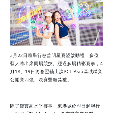
行
一
系
列
3月22日將舉行慈善明星賽暨啟動禮，多位
「Pickle
藝人將出席同場競技。經過多場精彩賽事，4
Jam!」
月18、19日將會壓軸上演PCL Asia區域聯賽
公開賽四強、決賽暨頒獎禮。
活
動
與
除了觀賞高水平賽事，東港城於即日起舉行