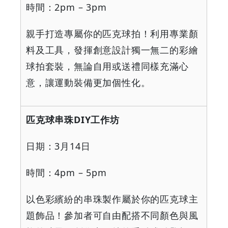
時間：
2pm – 3pm
親手打造專屬你的匹克球拍！利用專業顏
料及工具，發揮創意設計獨一無二的彩繪
球拍套裝，無論自用或送禮同樣充滿心
意，讓運動裝備更加個性化。
匹克球串珠
DIY
工作坊
日期：
3
月
14
日
時間：
4pm – 5pm
以色彩繽紛的串珠製作屬於你的匹克球主
題飾品！參加者可自由配搭不同顏色與風