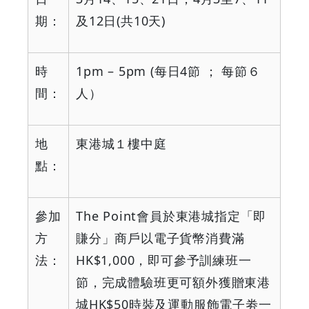
期：
及
12
日
(
共
10
天
)
時
1pm – 5pm (
每日
4
節
；
每節６
間：
人）
地
東港城１樓中庭
點：
參加
The Point
會員於東港城指定「即
方
賺分」商戶以電子貨幣消費滿
法：
HK$1,000
，即可參予訓練班一
節，完成體驗班更可額外獲贈東港
城
HK$50
時裝及運動服飾電子劵一