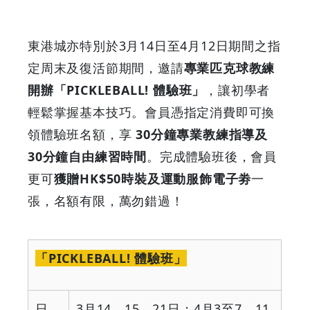
東港城亦特別於3月14日至4月12日期間之指
定周末及復活節期間，邀請
專業匹克球教練
開辦「PICKLEBALL! 體驗班」
，讓初學者
輕鬆掌握基本技巧。會員憑指定消費即可換
領體驗班名額，享
30分鐘專業教練指導及
30分鐘自由練習時間
。完成體驗班後，會員
更可
獲贈HK$50時裝及運動服飾電子劵
一
張，名額有限，萬勿錯過！
「
PICKLEBALL!
體驗班」
日
3
月
14
、
15
、
21
日；
4
月
3
至
7
、
11