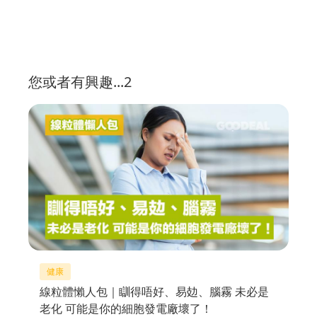
您或者有興趣...2
健康
線粒體懶人包｜瞓得唔好、易攰、腦霧 未必是
老化 可能是你的細胞發電廠壞了！