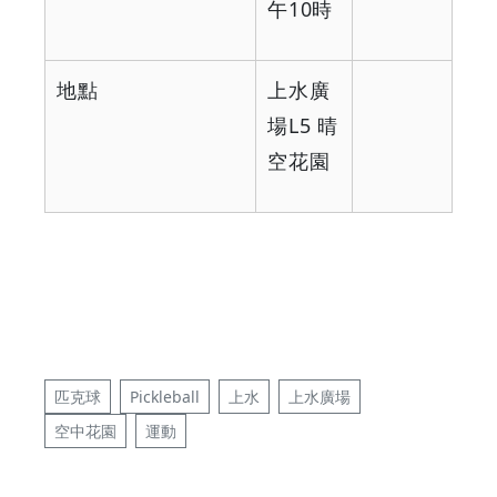
午
10
時
地點
上水廣
場
L5
晴
空花園
匹克球
Pickleball
上水
上水廣場
空中花園
運動