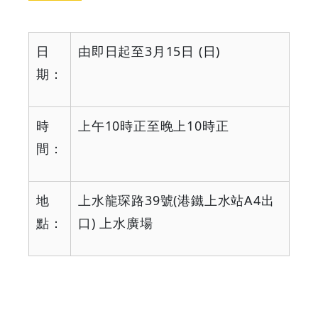
球
初
日
由即日起至
3
月
15
日
(
日
)
期：
體
驗
時
上午
10
時正至晚上
10
時正
|
間：
GOODEAL
地
上水龍琛路
39
號
(
港鐵上水站
A4
出
早
點：
口
)
上水廣場
早
鳥