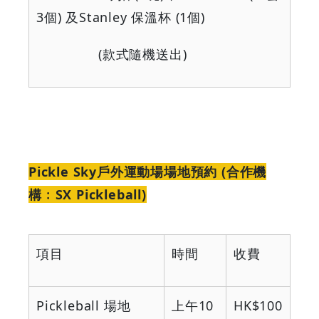
3
個
)
及
Stanley
保溫杯
(1
個
)
(
款式隨機送出
)
Pickle Sky戶外運動場場地預約 (合作機
構﹕SX Pickleball)
項目
時間
收費
Pickleball
場地
上午
10
HK$100