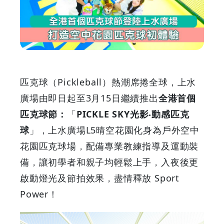
個
匹
克
球
匹克球（Pickleball）熱潮席捲全球，上水
節
廣場由即日起至3月15日繼續推出
全港首個
匹克球節：
「
PICKLE SKY光影‧動感匹克
登
球
」，上水廣場L5晴空花園化身為戶外空中
陸
花園匹克球場，配備專業教練指導及運動裝
備，讓初學者和親子均輕鬆上手，入夜後更
上
啟動燈光及節拍效果，盡情釋放 Sport
水
Power！
廣