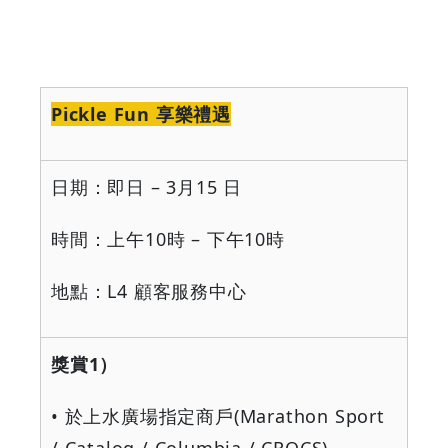
-
Grab
Your
Pickle Fun
享樂禮遇
Coupons
日期：即日
– 3
月
15
日
&
Discounts
時間：上午
10
時
–
下午
10
時
地點：
L4
顧客服務中心
獎賞
1
）
•
於上水廣場指定商戶
(Marathon Sport