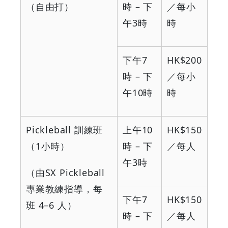
（自由打）
時
–
下
／每小
午
3
時
時
下午
7
HK$200
時
–
下
／每小
午
10
時
時
Pickleball
訓練班
上午
10
HK$150
（
1
小時）
時
–
下
／每人
午
3
時
（由
SX Pickleball
專業教練指導，每
下午
7
HK$150
班
4–6
人）
時
–
下
／每人