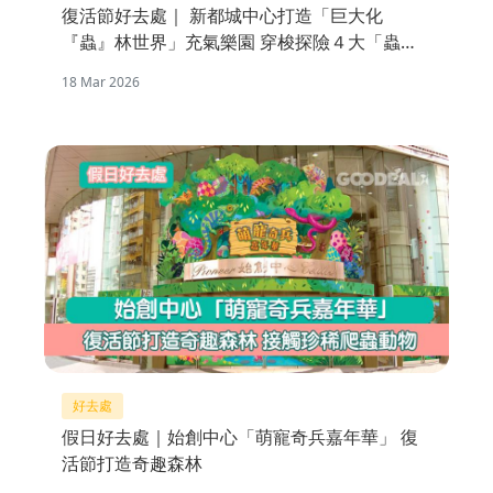
復活節好去處｜ 新都城中心打造「巨大化
『蟲』林世界」充氣樂園 穿梭探險４大「蟲」
林區域
18 Mar 2026
好去處
假日好去處｜始創中心「萌寵奇兵嘉年華」 復
活節打造奇趣森林