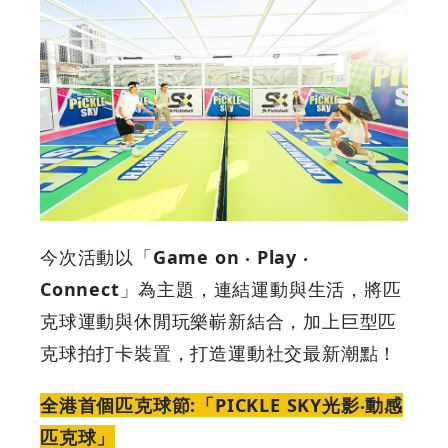
場
打
造
空
中
今次活動以「
Game on ‧ Play ‧
花
Connect
」為主題，連結運動與生活，將匹
園
克球運動與休閒玩樂嶄新結合，加上巨型匹
克球拍打卡裝置，打造運動社交最新潮點！
匹
全港首個匹克球節:「PICKLE SKY光影‧動感
克
匹克球」