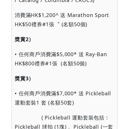
/ Catalog / Columbia / CROCS)
消費滿
HK$1,200^
送
Marathon Sport
HK$50
禮券
#1
張︒
(
名額
50
個
)
獎賞
2
）
•
任何商戶消費滿
$5,000*
送
Ray-Ban
HK$800
禮券
#1
張
(
名額
50
個
)
獎賞
3
）
•
任何商戶消費滿
$7,000*
送
Pickleball
運動套裝
1
套
(
名額
50
套
)
( Pickleball
運動套裝包括
:
Pickleball
球拍
(1
塊
)
、
Pickleball (
一套