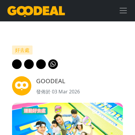
運
動
好
去
好去處
處
｜
GOODEAL
全
發佈於 03 Mar 2026
港
首