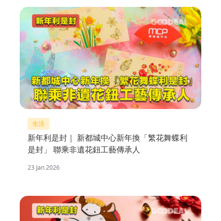
生活
新年利是封｜ 新都城中心新年換「繁花舞蝶利
是封」 聯乘非遺花鈕工藝傳承人
23 Jan 2026