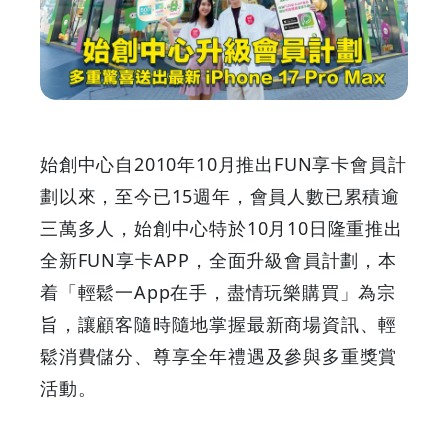
升
級
會
員
始創中心自2010年10月推出FUN享卡會員計
計
劃以來，至今已15週年，會員人數已累積逾
三萬多人，始創中心特於10月10日隆重推出
劃
全新FUN享卡APP，全面升級會員計劃，本
多
着「輕鬆一App在手，盡情玩樂購買」為宗
旨，讓顧客隨時隨地掌握最新商場資訊、輕
重
鬆消費儲分、尊享全年禮遇及參與多重獎賞
驚
活動。
喜