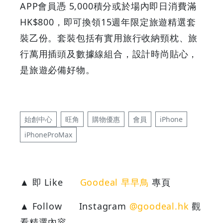
APP會員憑 5,000積分或於場內即日消費滿
HK$800，即可換領15週年限定旅遊精選套
裝乙份。套裝包括有實用旅行收納頸枕、旅
行萬用插頭及數據線組合，設計時尚貼心，
是旅遊必備好物。
始創中心
旺角
購物優惠
會員
iPhone
iPhoneProMax
▲ 即 Like
Goodeal 早早鳥
專頁
▲ Follow
Instagram
@goodeal.hk
觀
看精選內容