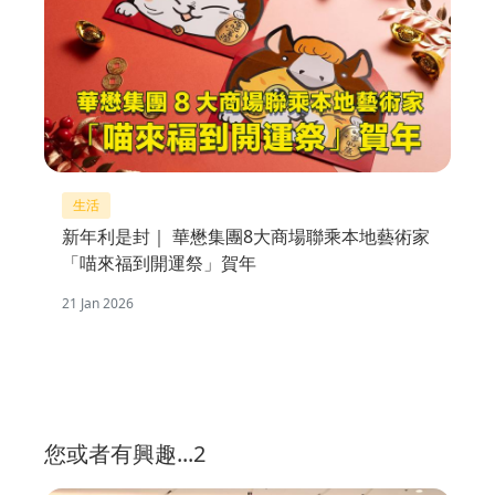
生活
新年利是封｜ 華懋集團8大商場聯乘本地藝術家
「喵來福到開運祭」賀年
21 Jan 2026
您或者有興趣...2