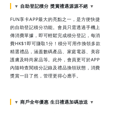
自助登記積分 獎賞禮遇源源不絕
送
FUN享卡APP最大的亮點之一，是方便快捷
出
的自助登記積分功能。會員只需透過手機上
最
傳消費單據，即可輕鬆完成積分登記，每消
費HK$1即可賺取1分！積分可用作換領多款
新
精選禮品，涵蓋數碼產品、家庭電器、美容
iPhone
護膚及時尚家品等。此外，會員更可於APP
內隨時查閱積分記錄及禮品換領狀態，消費
17
獎賞一目了然，管理更得心應手。
Pro
Max
商戶全年優惠 生日禮遇加碼放送
|