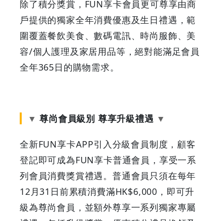
除了積分獎賞，FUN享卡會員更可尊享由商
GOODEAL
戶提供的獨家全年消費優惠及生日禮遇，範
早
圍覆蓋餐飲美食、數碼電訊、時尚服飾、美
容/個人護理及家居用品等，絕對能滿足會員
早
全年365日的購物需求。
鳥
-
尊尚會員級別 尊享升級禮遇
Grab
全新FUN享卡APP引入分級會員制度，顧客
Your
登記即可成為FUN享卡普通會員，享受一系
Coupons
列會員消費獎賞禮遇。普通會員只須在每年
12月31日前累積消費滿HK$6,000，即可升
&
級為尊尚會員，並額外尊享一系列獨家專屬