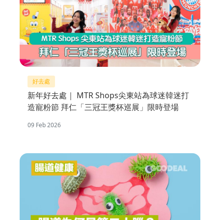
好去處
新年好去處｜ MTR Shops尖東站為球迷韓迷打
造寵粉節 拜仁「三冠王獎杯巡展」限時登場
09 Feb 2026