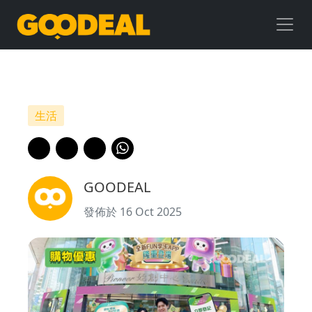
購
物
優
惠
生活
|
始
GOODEAL
創
發佈於 16 Oct 2025
中
心