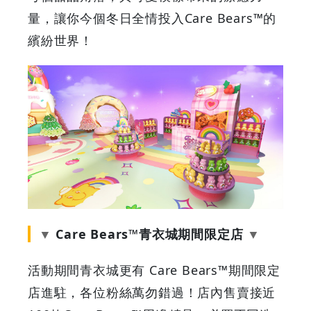
高
量，讓你今個冬日全情投入Care Bears™的
繽紛世界！
Cheer
Bear
聖
誕
蛋
糕
Care Bears™青衣城期間限定店
|
活動期間青衣城更有 Care Bears™期間限定
GOODEAL
店進駐，各位粉絲萬勿錯過！店內售賣接近