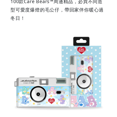
早
100款Care Bears™周邊精品，必買不同造
型可愛度爆燈的毛公仔，帶回家伴你暖心過
早
冬日！
鳥
-
Grab
Your
Coupons
&
Discounts