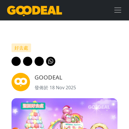
聖
誕
好
去
好去處
處
｜
GOODEAL
青
發佈於 18 Nov 2025
衣
城