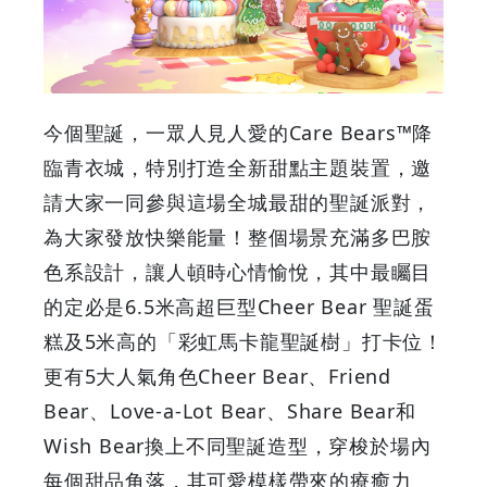
全
港
今個聖誕，一眾人見人愛的Care Bears™降
首
臨青衣城，特別打造全新甜點主題裝置，邀
個
請大家一同參與這場全城最甜的聖誕派對，
為大家發放快樂能量！整個場景充滿多巴胺
超
色系設計，讓人頓時心情愉悅，其中最矚目
巨
的定必是6.5米高超巨型Cheer Bear 聖誕蛋
糕及5米高的「彩虹馬卡龍聖誕樹」打卡位！
型
更有5大人氣角色Cheer Bear、Friend
6.5
Bear、Love-a-Lot Bear、Share Bear和
Wish Bear換上不同聖誕造型，穿梭於場內
米
每個甜品角落，其可愛模樣帶來的療癒力