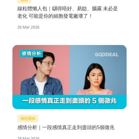
線粒體懶人包｜瞓得唔好、易攰、腦霧 未必是
老化 可能是你的細胞發電廠壞了！
26 Mar 2026
兩性關係
感情分析｜一段感情真正走到盡頭的5個徵兆
28 Mar 2026