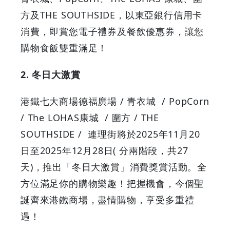
方及THE SOUTHSIDE，以東亞銀行信用卡
消費，即賞您電子禮券及餐飲優惠券，讓您
購物食飯雙重滿足！
2. 冬日大激賞
港鐵七大商場德福廣場
/
青衣城
/ PopCorn
/ The LOHAS
康城
/
圍方
/ THE
SOUTHSIDE /
連理街將於
2025
年
11
月
20
日至
2025
年
12
月
28
日
(
分兩階段，共
27
天
)
，推出「冬日大激賞」消費獎賞活動。全
方位滿足你的購物樂趣！把握機會，今個聖
誕齊來港鐵商場，盡情購物，享受多重禮
遇！