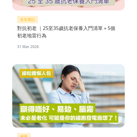
女生筆記
對抗初老 ｜25至35歲抗老保養入門清單＋5個
初老地雷行為
31 Mar 2026
健康