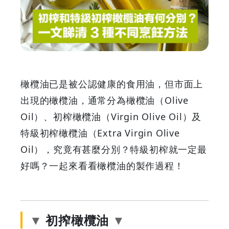
和
特
級
初
橄欖油已是被公認健康的食用油，但市面上
榨
出現的橄欖油，通常分為橄欖油（Olive
Oil）、初榨橄欖油（Virgin Olive Oil）及
橄
特級初榨橄欖油（Extra Virgin Olive
欖
Oil），究竟有甚麼分別？特級初榨就一定最
好嗎？一起來看看橄欖油的製作過程！
油
有
初搾橄欖油
何