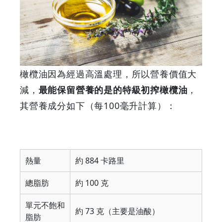
橄欖油因為經過高溫處理，所以營養價值大
減，
最能保留營養的是的特級初搾橄欖油
，
其營養成分如下（每100毫升計算）：
熱量
約 884 卡路里
總脂肪
約 100 克
單元不飽和
約 73 克（主要是油酸）
脂肪