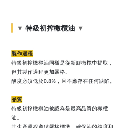
同
烹
特級初搾橄欖油
飪
方
製作過程
法
特級初搾橄欖油同樣是從新鮮橄欖中提取，
但其製作過程更加嚴格。
|
酸度必須低於0.8%，且不應存在任何缺陷。
GOODEAL
品質
早
特級初搾橄欖油被認為是最高品質的橄欖
早
油。
其生產過程遵循嚴格標準，確保油的純度和