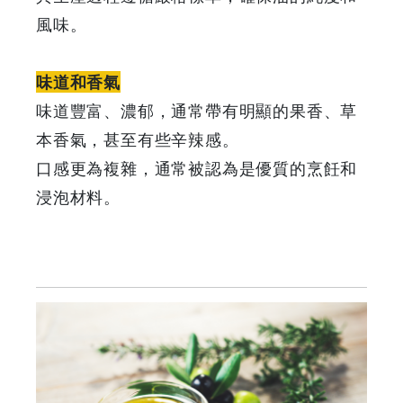
鳥
風味。
-
味道和香氣
Grab
味道豐富、濃郁，通常帶有明顯的果香、草
Your
本香氣，甚至有些辛辣感。
口感更為複雜，通常被認為是優質的烹飪和
Coupons
浸泡材料。
&
Discounts