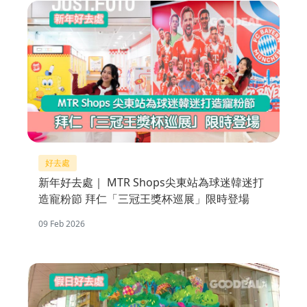
好去處
新年好去處｜ MTR Shops尖東站為球迷韓迷打
造寵粉節 拜仁「三冠王獎杯巡展」限時登場
09 Feb 2026