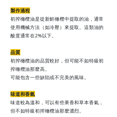
分
製作過程
初搾橄欖油是從新鮮橄欖中提取的油，通常
別？
使用機械方法（如冷壓）來提取。這類油的
一
酸度通常在2%以下。
文
品質
睇
初搾橄欖油的品質較好，但可能不如特級初
搾橄欖油那麼高。
清
可能包含一些缺陷或不完美的風味。
3
味道和香氣
種
味道較為溫和，可以有些果香和草本香氣，
不
但不如特級初搾橄欖油那麼濃烈。