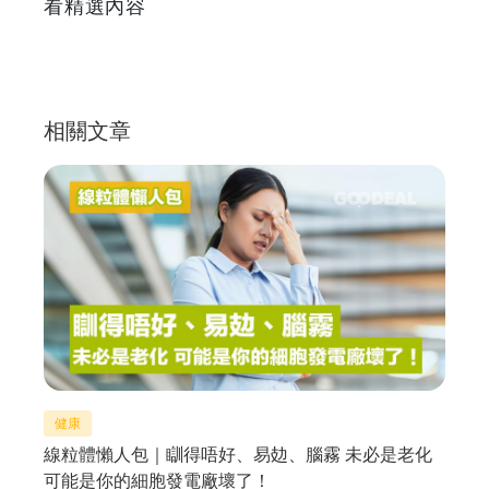
看精選內容
相關文章
健康
線粒體懶人包｜瞓得唔好、易攰、腦霧 未必是老化
可能是你的細胞發電廠壞了！