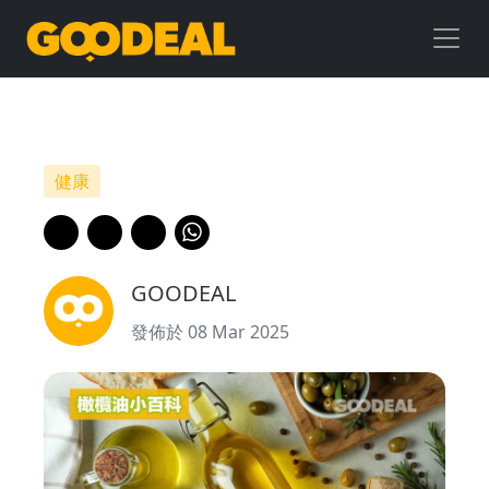
橄
欖
油
小
健康
百
科
GOODEAL
｜
發佈於 08 Mar 2025
初
榨