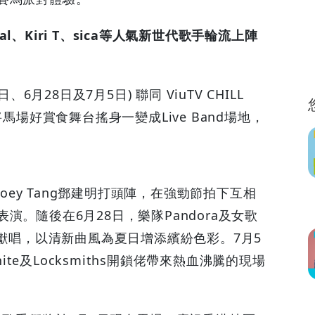
al、Kiri T、sica等人氣新世代歌手輪流上陣
6月28日及7月5日) 聯同 ViuTV CHILL
馬場好賞食舞台搖身一變成Live Band場地，
Joey Tang鄧建明打頭陣，在強勁節拍下互相
。隨後在6月28日，樂隊Pandora及女歌
力獻唱，以清新曲風為夏日增添繽紛色彩。7月5
ite及Locksmiths開鎖佬帶來熱血沸騰的現場
！