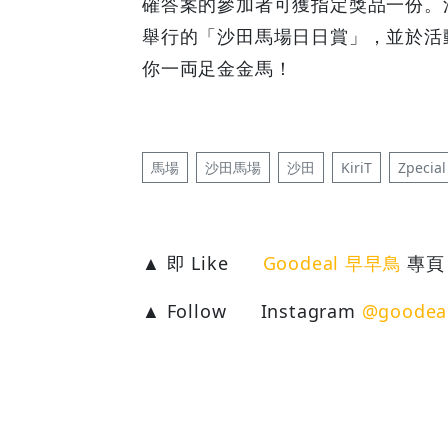
確答案的參加者可獲指定獎品一份。
舉行的「沙田馬場日日賞」，並於活
你一両足金金馬！
馬場
沙田馬場
沙田
KiriT
Zpecial
▲ 即 Like
Goodeal 早早鳥
專頁
▲ Follow
Instagram
@goodea