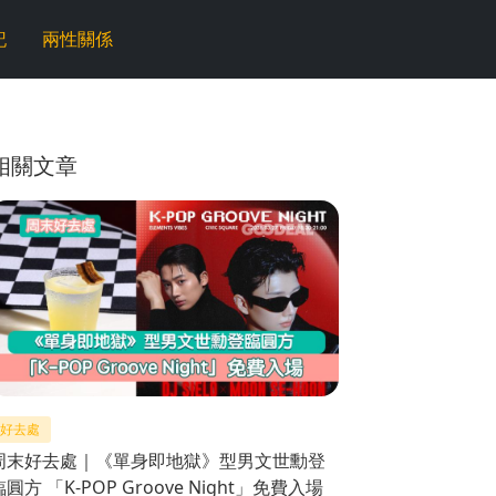
記
兩性關係
相關文章
好去處
周末好去處｜《單身即地獄》型男文世勳登
臨圓方 「K-POP Groove Night」免費入場