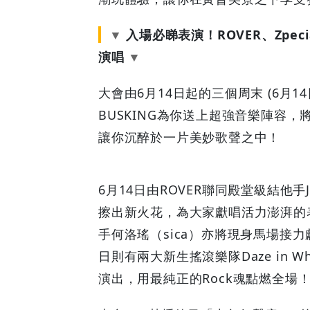
現
入場必睇表演！ROVER、Zpeci
場
演唱
表
大會由6月14日起的三個周末 (6月14日、
BUSKING為你送上超強音樂陣容，將
演
讓你沉醉於一片美妙歌聲之中！
推
7
6月14日由ROVER聯同殿堂級結他手
擦出新火花，為大家獻唱活力澎湃的表演
款
手何洛瑤（sica）亦將現身馬場接
冠
日則有兩大新生搖滾樂隊Daze in Wh
演出，用最純正的Rock魂點燃全場
軍