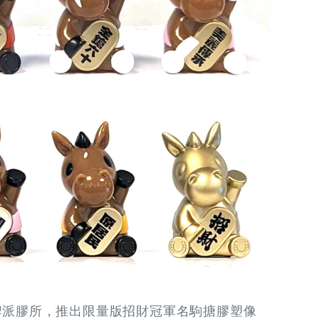
牌派膠所，推出限量版招財冠軍名駒搪膠塑像