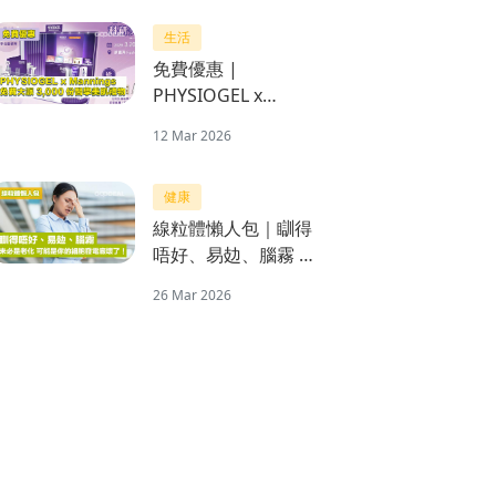
生活
免費優惠 |
PHYSIOGEL x
Mannings 一連三日
12 Mar 2026
免費大派3,000份醫學
美肌禮物
健康
線粒體懶人包｜瞓得
唔好、易攰、腦霧 未
必是老化 可能是你的
26 Mar 2026
細胞發電廠壞了！