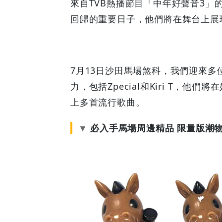
來自TVB熱播節目「中年好聲音3」
名
回歸的重要日子，他們將在舞台上展
駒
7cm
7月13日沙田馬場煞科，我們迎來
搪
力，包括Zpecial和Kiri T，
上多首流行歌曲。
膠
塑
必入手馬場周邊精品 限量版潮
像
|
GOODEAL