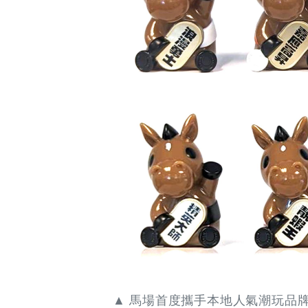
早
早
鳥
-
Grab
Your
Coupons
&
Discounts
▲ 馬場首度攜手本地人氣潮玩品