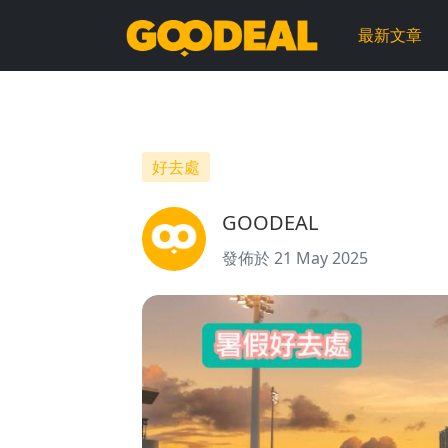
暑
最新文章
假
好
去
好去處
處
GOODEAL
｜
發佈於 21 May 2025
沙
田
馬