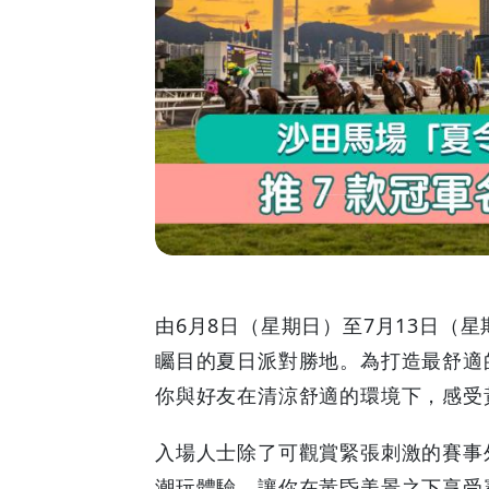
場
「夏
令
賽
事」
人
氣
由6月8日（星期日）至7月13日（
矚目的夏日派對勝地。為打造最舒適
新
你與好友在清涼舒適的環境下，感受
生
入場人士除了可觀賞緊張刺激的賽事
代
潮玩體驗，讓你在黃昏美景之下享受