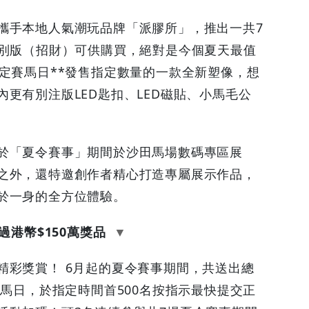
攜手本地人氣潮玩品牌「派膠所」，推出一共7
特別版（招財）可供購買，絕對是今個夏天最值
定賽馬日**發售指定數量的一款全新塑像，想
更有別注版LED匙扣、LED磁貼、小馬毛公
於「夏令賽事」期間於沙田馬場數碼專區展
之外，還特邀創作者精心打造專屬展示作品，
於一身的全方位體驗。
港幣$150萬獎品
精彩獎賞！ 6月起的夏令賽事期間，共送出總
賽馬日，於指定時間首500名按指示最快提交正