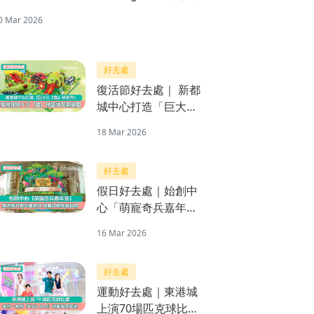
0 Mar 2026
好去處
復活節好去處｜ 新都
城中心打造「巨大化
『蟲』林世界」充氣
18 Mar 2026
樂園 穿梭探險４大
「蟲」林區域
好去處
假日好去處｜始創中
心「萌寵奇兵嘉年
華」 復活節打造奇趣
16 Mar 2026
森林
好去處
運動好去處｜東港城
上演70場匹克球比賽