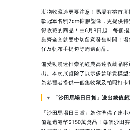
潮物收藏迷更要注意！馬場有禮首度
款冠軍名駒7cm搪膠塑像，更提供
得收藏的商品！由6月8日起，每個指
集齊全套就要密切留意發售時間！場內
仔及帆布手提包等周邊商品。
備受動漫迷推崇的經典高達收藏品將
出。本次展覽除了展示多款珍貴模型
為參觀者提供一個集收藏及拍照打卡
「沙田馬場日日賞」送出總值超過
「沙田馬場日日賞」為你準備了連串
值超過港幣$150萬獎品！每個沙田