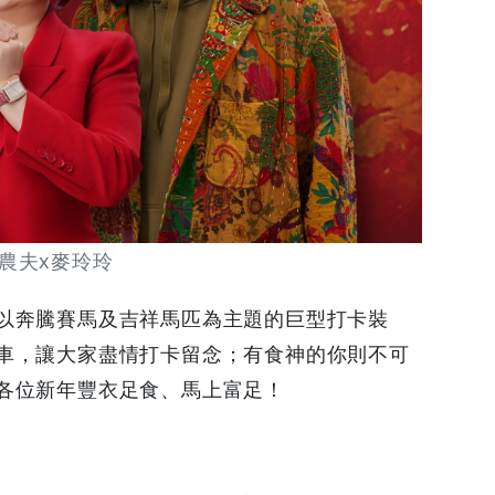
 農夫x麥玲玲
以奔騰賽馬及吉祥馬匹為主題的巨型打卡裝
車，讓大家盡情打卡留念；有食神的你則不可
各位新年豐衣足食、馬上富足！