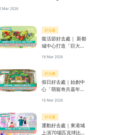
0 Mar 2026
好去處
復活節好去處｜ 新都
城中心打造「巨大化
『蟲』林世界」充氣
18 Mar 2026
樂園 穿梭探險４大
「蟲」林區域
好去處
假日好去處｜始創中
心「萌寵奇兵嘉年
華」 復活節打造奇趣
16 Mar 2026
森林
好去處
運動好去處｜東港城
上演70場匹克球比賽