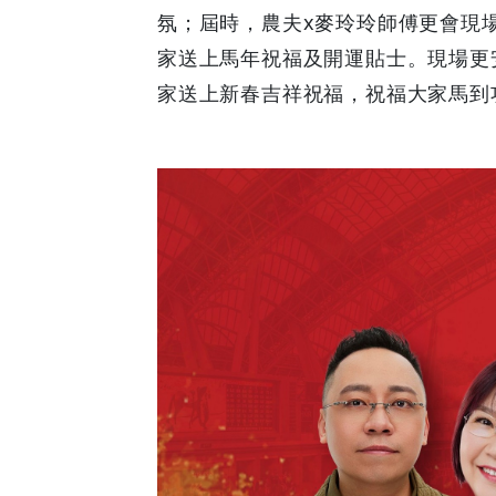
氛；屆時，農夫x麥玲玲師傅更會現
家送上馬年祝福及開運貼士。現場更
家送上新春吉祥祝福，祝福大家馬到