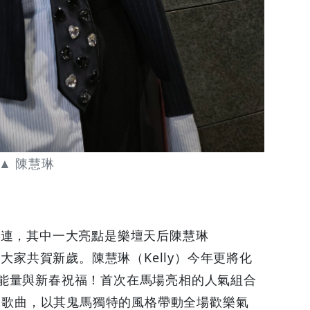
▲ 陳慧琳
連連，其中一大亮點是樂壇天后陳慧琳
與大家共賀新歲。陳慧琳（Kelly）今年更將化
能量與新春祝福！首次在馬場亮相的人氣組合
熱門歌曲，以其鬼馬獨特的風格帶動全場歡樂氣