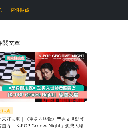
記
兩性關係
相關文章
好去處
周末好去處｜《單身即地獄》型男文世勳登
臨圓方 「K-POP Groove Night」免費入場