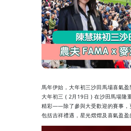
初
三
沙
田
馬
場
勁
馬年伊始，大年初三沙田馬場喜氣盈
大年初三 ( 2月19日 ) 在沙田
歌
精彩——除了參與大受歡迎的賽事，
熱
包括吉祥禮遇，星光熠熠及喜氣盈盈
舞