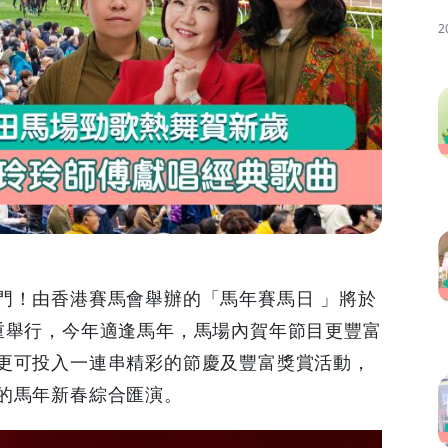
2
門！由香港賽馬會舉辦的「馬年賽馬日 」將於
馬場隆重舉行，今年適逢馬年，馬場內賀年節目更豐富
更可投入一連串精彩的節慶及豐富獎賞活動，
的馬年新春綜合匯演。