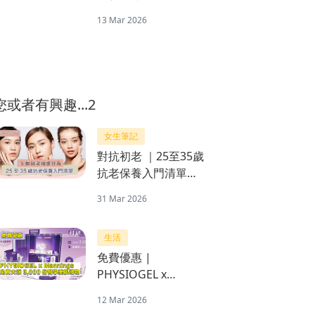
舉行一系列「Pickle
13 Mar 2026
Jam!」活動與眾同樂
您或者有興趣...2
女生筆記
對抗初老 ｜25至35歲
抗老保養入門清單＋
5個初老地雷行為
31 Mar 2026
生活
免費優惠 |
PHYSIOGEL x
Mannings 一連三日
12 Mar 2026
免費大派3,000份醫學