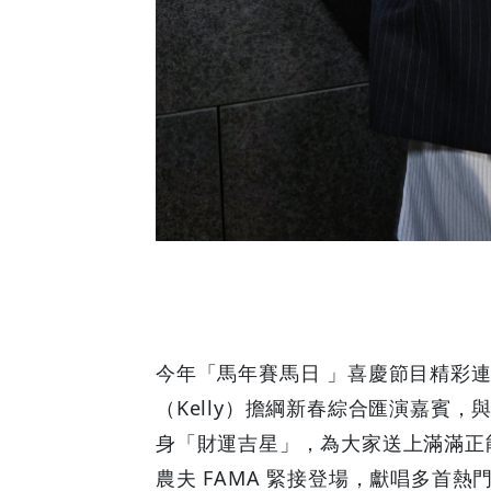
Discounts
今年「馬年賽馬日 」喜慶節目精彩
（Kelly）擔綱新春綜合匯演嘉賓，
身「財運吉星」，為大家送上滿滿正
農夫 FAMA 緊接登場，獻唱多首