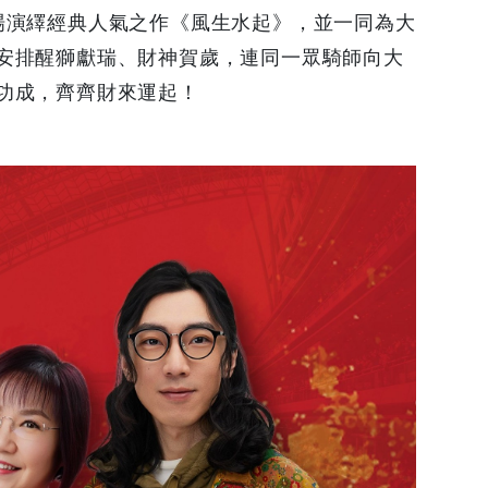
場演繹經典人氣之作《風生水起》，並一同為大
安排醒獅獻瑞、財神賀歲，連同一眾騎師向大
功成，齊齊財來運起！