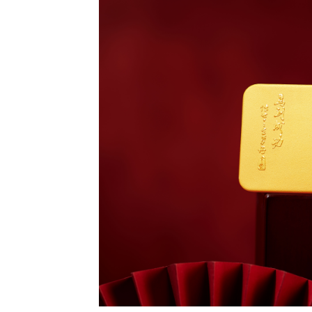
賀
新
歲
農
夫
FAMA
x
麥
玲