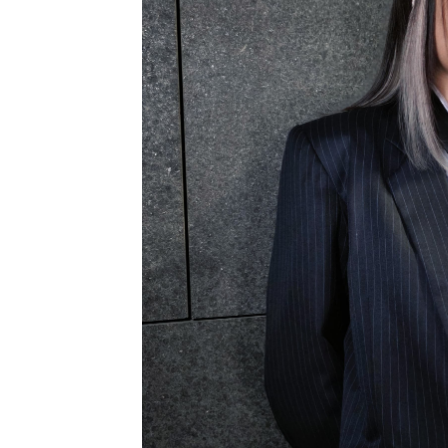
|
GOODEAL
早
早
鳥
-
Grab
Your
Coupons
&