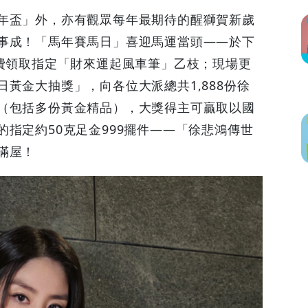
年盃」外，亦有觀眾每年最期待的醒獅賀新歲
事成！「馬年賽馬日」喜迎馬運當頭——於下
免費領取指定「財來運起風車筆」乙枝；現場更
黃金大抽獎」，向各位大派總共1,888份徐
（包括多份黃金精品），大獎得主可贏取以國
指定約50克足金999擺件——「徐悲鴻傳世
滿屋！