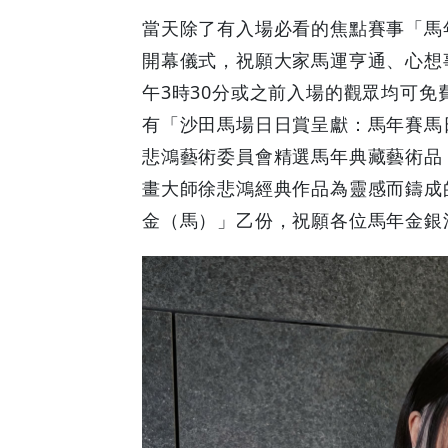
玲
當天除了有入場必看的焦點賽事「馬
開幕儀式，祝願大家馬運亨通、心想
師
午3時30分或之前入場的觀眾均可
傅
有「沙田馬場日日賞呈獻：馬年賽馬日
悲鴻藝術委員會精選馬年典藏藝術品
獻
畫大師徐悲鴻經典作品為靈感而鑄成的
唱
金（馬）」乙份，祝願各位馬年金銀
經
典
歌
曲