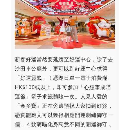
新春好運當然要延續至好運中心，除了去
沙田車公廟外，更可以到好運中心求得
「好運靈籤」！憑即日單一電子消費滿
HK$100
或以上，即可參加「心想事成喵
運簽」電子求籤體驗一次。人見人愛的
「金多寶」正在旁邊預祝大家抽到好簽，
憑實體籤文可以獲得相應開運剌繡御守一
個，４款萌喵化身寓意不同的開運御守，