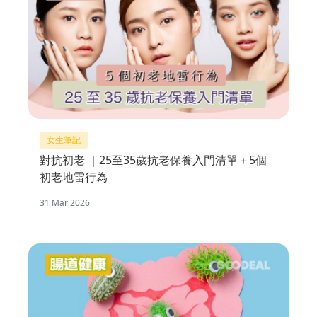
女生筆記
對抗初老 ｜25至35歲抗老保養入門清單＋5個
初老地雷行為
31 Mar 2026