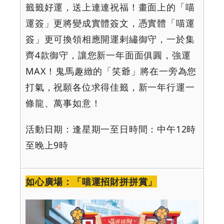
籤籤好運，送上連連祝福！畫面上的「喵
運簽」更將變成實體簽文，憑實體「喵運
簽」更可換領相應開運剌繡御守，一於集
齊
4
款御守，讓您新一年面面俱圓，強運
MAX
！鬼馬趣緻的「笑爺」將在一旁為您
打氣，祝願各位求得佳籤，新一年行運一
條龍、萬事如意！
活動日期：逢星期一至日時間：中午
12
時
至晚上
9
時
如心廣場：「喵運招財拼拼賞」