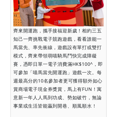
齊來開運跑，攜手接福迎新歲！相約三五
知己一齊挑戰電子競跑遊戲，看看誰能一
馬當先、率先衝線，遊戲設有單打或雙打
模式，齊來帶領萌喵騎馬鬥快完成障礙
賽，憑即日單一電子消費滿
HK$100^
，即
可參加「喵馬當先開運跑」遊戲一次。每
週最高分的
10
名參加者更可獲得額外如心
賞商場電子現金券獎賞，馬上有
FUN
！寓
意新一年人人馬到功成、勢如破竹，無論
事業或生活皆能贏到開巷、順風順水！