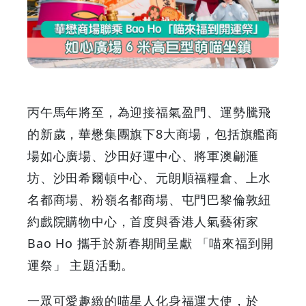
場
聯
乘
Bao
丙午馬年將至，為迎接福氣盈門、運勢騰飛
Ho「喵
的新歲，華懋集團旗下8大商場，包括旗艦商
場如心廣場、沙田好運中心、將軍澳翩滙
來
坊、沙田希爾頓中心、元朗順福糧倉、上水
福
名都商場、粉嶺名都商場、屯門巴黎倫敦紐
約戲院購物中心，首度與香港人氣藝術家
到
Bao Ho 攜手於新春期間呈獻 「喵來福到開
開
運祭」 主題活動。
運
一眾可愛趣緻的喵星人化身福運大使，於