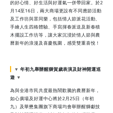
的好心情、好生活與好運氣一併帶回家。於2
月14至16日，兩大商場更設有不同應節活動
及工作坊與眾同樂，包括情人節派花活動、
手繪人生四格體驗、手寫揮春派送及新春積
木擺設工作坊等，讓大家沉浸於情人節與農
曆新年的浪漫及喜慶氛圍，感受雙重喜悅！
年初九舉辦醒獅賀歲表演及財神開運巡
遊
為與全港市民共度最熱鬧歡騰的農曆新年，
如心廣場及好運中心將於2月25日（年初
九）及華懋集團旗下商場均會舉辦醒獅獻技