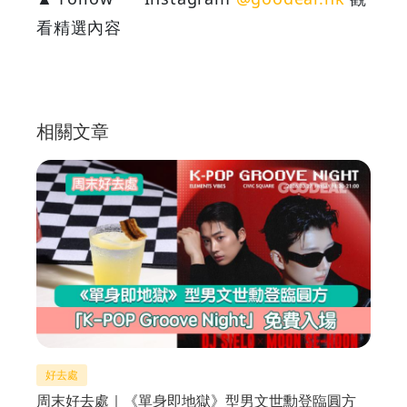
看精選內容
相關文章
好去處
周末好去處｜《單身即地獄》型男文世勳登臨圓方