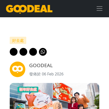
新
年
好
去
好去處
處
｜
GOODEAL
華
發佈於 06 Feb 2026
懋
商