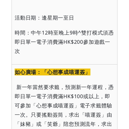
活動日期：逢星期一至日
時間：中午
12
時至晚上
9
時
^
雙打模式須憑
即日單一電子消費滿
HK$200
參加遊戲一
次
如心廣場：「心想事成喵運簽」
新一年當然要求籤，預測新一年運程，憑
即日單一電子消費滿
HK$100
或以上，即
可參加「心想事成喵運簽」電子求籤體驗
一次。只要搖動簽筒，求出「喵運簽」由
「妹豬」或「笑爺」陪您預測流年，求出