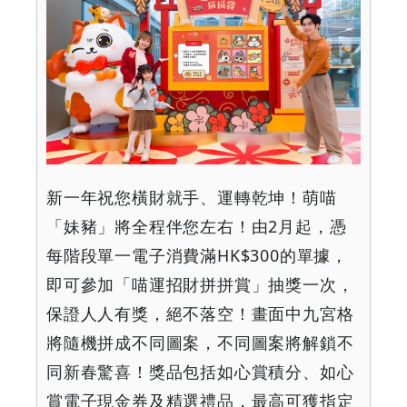
新一年祝您橫財就手、運轉乾坤！萌喵
「妹豬」將全程伴您左右！由
2
月起，憑
每階段單一電子消費滿
HK$300
的單據，
即可參加「喵運招財拼拼賞」抽獎一次，
保證人人有獎，絕不落空！畫面中九宮格
將隨機拼成不同圖案，不同圖案將解鎖不
同新春驚喜！獎品包括如心賞積分、如心
賞電子現金券及精選禮品，最高可獲指定