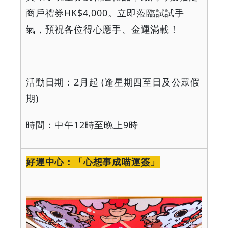
商戶禮券
HK$4,000
。立即蒞臨試試手
氣，預祝各位得心應手、金運滿載！
活動日期：
2
月起
(
逢星期四至日及公眾假
期
)
時間：中午
12
時至晚上
9
時
好運中心：「心想事成喵運簽」