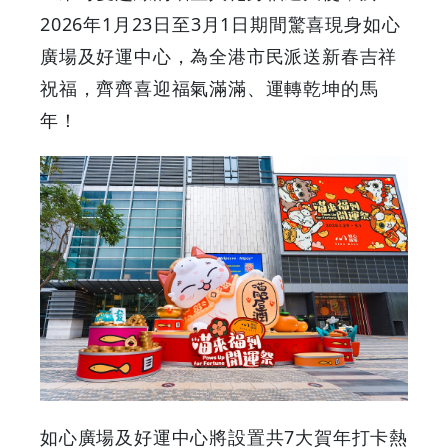
2026年1月23日至3月1日期間驚喜現身如心
祭」
廣場及好運中心，為全港市民派送新春吉祥
如
祝福，齊齊喜迎福氣滿滿、運轉乾坤的馬
年！
心
廣
場
6
米
高
巨
如心廣場及好運中心將設置共7大賀年打卡熱