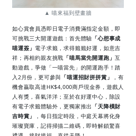
鳥
▲ 喵來福到壁畫牆
-
如心賞會員憑即日電子消費滿指定金額，即
Grab
可挑戰三大開運遊戲：首先體驗
「心想事成
Your
喵運簽」
電子求籤，求得籤籤好運，如意吉
祥；再相約親友挑戰
「喵馬當先開運跑」
互
Coupons
動遊戲，爭做「一喵當先」的開運跑手！踏
&
入2月份，更可參與
「喵運招財拼拼賞」
，有
機會贏取高達HK$4,000商戶現金券，遊戲人
Discounts
人有獎，喜氣洋洋；至於在好運中心，除設
有電子求籤體驗外，更獨家推出
「天降橫財
吉時賞」
，每日指定時段，中庭天幕將化身
璀璨寶庫，記得掃描二維碼，即時解鎖驚喜
禮遇，接財接福，喜從天降！