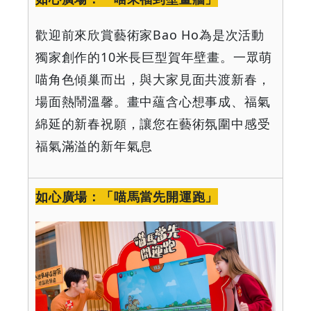
歡迎前來欣賞藝術家
Bao Ho
為是次活動
獨家創作的
10
米長巨型賀年壁畫。一眾萌
喵角色傾巢而出，與大家見面共渡新春，
場面熱鬧溫馨。畫中蘊含心想事成、福氣
綿延的新春祝願，讓您在藝術氛圍中感受
福氣滿溢的新年氣息
如心廣場：「喵馬當先開運跑」