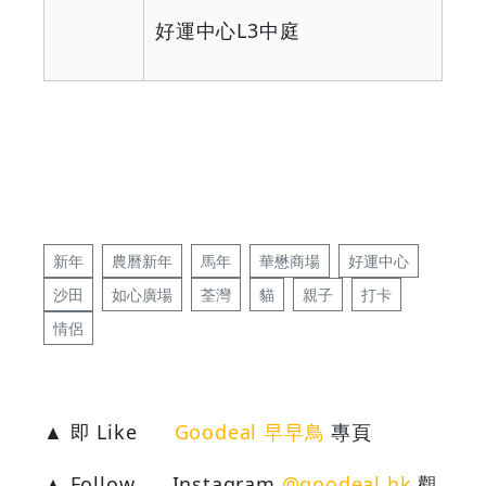
好運中心
L3
中庭
新年
農曆新年
馬年
華懋商場
好運中心
沙田
如心廣場
荃灣
貓
親子
打卡
情侶
▲ 即 Like
Goodeal 早早鳥
專頁
▲ Follow
Instagram
@goodeal.hk
觀