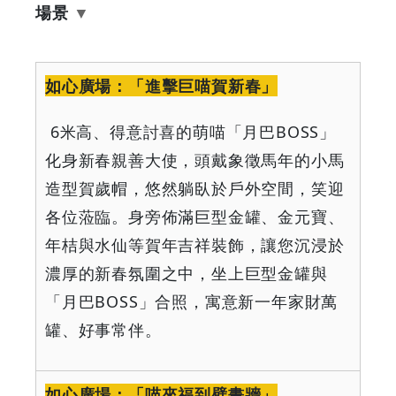
場景
如心廣場：「進擊巨喵賀新春」
6
米高、得意討喜的萌喵「月巴
BOSS
」
化身新春親善大使，頭戴象徵馬年的小馬
造型賀歲帽，悠然躺臥於戶外空間，笑迎
各位蒞臨。身旁佈滿巨型金罐、金元寶、
年桔與水仙等賀年吉祥裝飾，讓您沉浸於
濃厚的新春氛圍之中，坐上巨型金罐與
「月巴
BOSS
」合照，寓意新一年家財萬
罐、好事常伴。
如心廣場：「喵來福到壁畫牆」