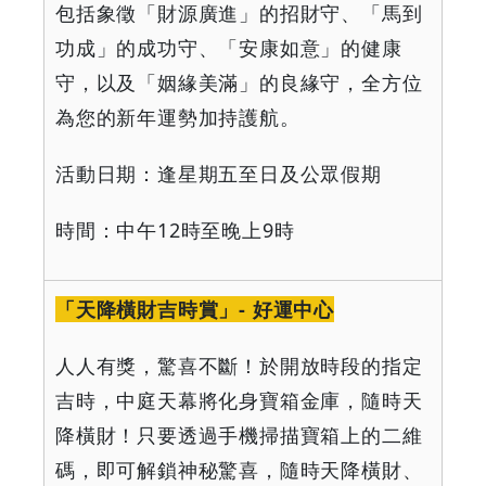
包括象徵「財源廣進」的招財守、「馬到
功成」的成功守、「安康如意」的健康
守，以及「姻緣美滿」的良緣守，全方位
為您的新年運勢加持護航。
活動日期：逢星期五至日及公眾假期
時間：中午
12
時至晚上
9
時
「天降橫財吉時賞」
-
好運中心
人人有獎，驚喜不斷！於開放時段的指定
吉時，中庭天幕將化身寶箱金庫，隨時天
降橫財！只要透過手機掃描寶箱上的二維
碼，即可解鎖神秘驚喜，隨時天降橫財、