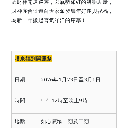
及財神開運巡遊，以氣勢如虹的舞獅助慶，
財神亦會巡遊向大家派發馬年好運與祝福，
為新一年掀起喜氣洋洋的序幕！
喵來福到開運祭
日期：
2026
年
1
月
23
日至
3
月
1
日
時間：
中午
12
時至晚上
9
時
地點：
如心廣場一期及二期