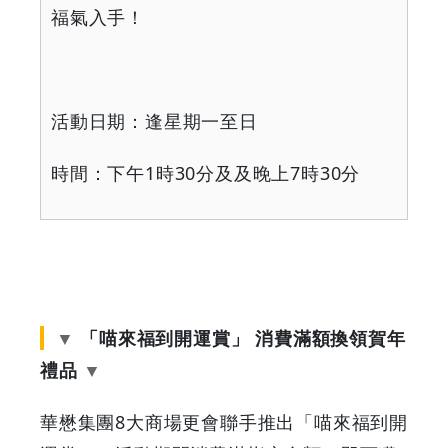
福氣入手！
活動日期：逢星期一至日
時間：下午
1
時
30
分及及晚上
7
時
30
分
「喵來福到開運賞」 消費滿額換領賀年
禮品
華懋集團8大商場更會聯手推出「喵來福到開