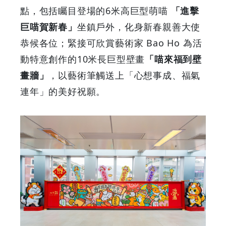
型
點，包括矚目登場的6米高巨型萌喵
「進擊
巨喵賀新春」
坐鎮戶外，化身新春親善大使
萌
恭候各位；緊接可欣賞藝術家 Bao Ho 為活
喵
動特意創作的10米長巨型壁畫
「喵來福到壁
畫牆」
，以藝術筆觸送上「心想事成、福氣
坐
連年」的美好祝願。
鎮
|
GOODEAL
早
早