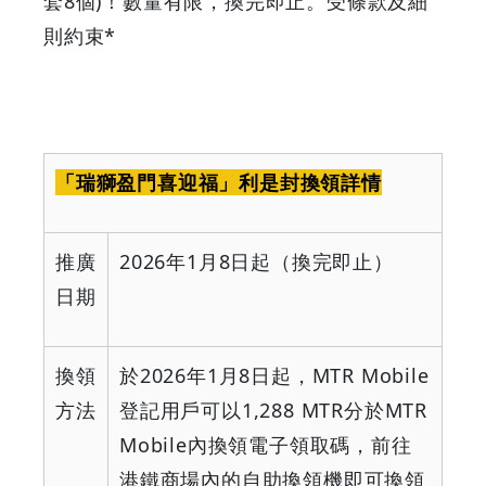
套8個)！數量有限，換完即止。受條款及細
新
則約束*
歲
|
GOODEAL
「瑞獅盈門喜迎福」利是封換領詳情
早
推廣
2026
年
1
月
8
日起（換完即止）
早
日期
鳥
換領
於
2026
年
1
月
8
日起，
MTR Mobile
-
方法
登記用戶可以
1,288 MTR
分於
MTR
Grab
Mobile
內換領電子領取碼，前往
港鐵商場內的自助換領機即可換領