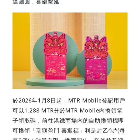
運團圓，喜樂綿延。
封
喜
慶
瑞
獅
設
計
於2026年1月8日起，MTR Mobile登記用戶
可以1,288 MTR分於MTR Mobile內換領電
恭
子領取碼，前往港鐵商場內的自助換領機即
賀
可換領「瑞獅盈門 喜迎福」利是封乙包*(每