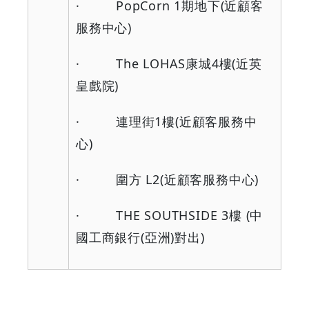
· PopCorn 1
期地下
(
近顧客
服務中心
)
· The LOHAS
康城
4
樓
(
近英
皇戲院
)
·
連理街
1
樓
(
近顧客服務中
心
)
·
圍方
L2(
近顧客服務中心
)
· THE SOUTHSIDE 3
樓
(
中
國工商銀行
(
亞洲
)
對出
)