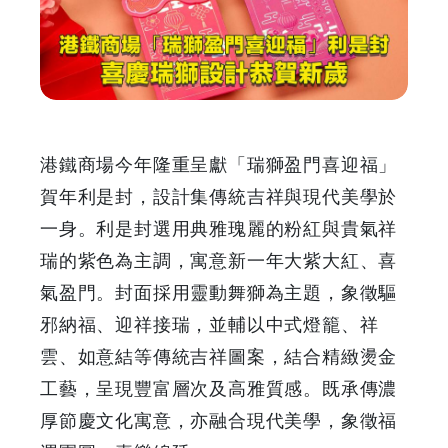
場
「瑞
獅
盈
港鐵商場今年隆重呈獻「瑞獅盈門喜迎福」
門
賀年利是封，設計集傳統吉祥與現代美學於
一身。利是封選用典雅瑰麗的粉紅與貴氣祥
喜
瑞的紫色為主調，寓意新一年大紫大紅、喜
迎
氣盈門。封面採用靈動舞獅為主題，象徵驅
邪納福、迎祥接瑞，並輔以中式燈籠、祥
福」
雲、如意結等傳統吉祥圖案，結合精緻燙金
利
工藝，呈現豐富層次及高雅質感。既承傳濃
厚節慶文化寓意，亦融合現代美學，象徵福
是