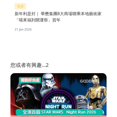
生活
新年利是封｜ 華懋集團8大商場聯乘本地藝術家
「喵來福到開運祭」賀年
21 Jan 2026
您或者有興趣...2