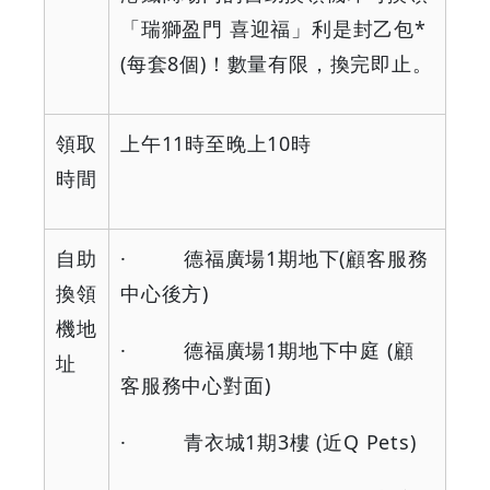
Your
「瑞獅盈門
喜迎福」利是封乙包
*
Coupons
(
每套
8
個
)
！數量有限，換完即止。
&
領取
上午
11
時至晚上
10
時
Discounts
時間
自助
·
德福廣場
1
期地下
(
顧客服務
換領
中心後方
)
機地
·
德福廣場
1
期地下中庭
(
顧
址
客服務中心對面
)
·
青衣城
1
期
3
樓
(
近
Q Pets)