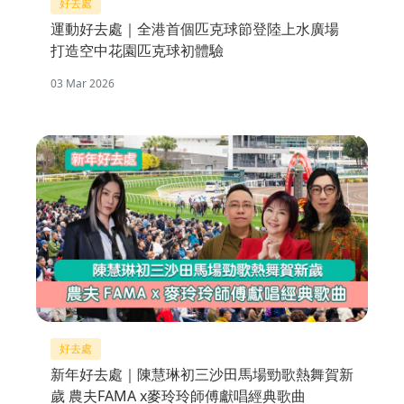
好去處
運動好去處｜全港首個匹克球節登陸上水廣場
打造空中花園匹克球初體驗
03 Mar 2026
好去處
新年好去處｜陳慧琳初三沙田馬場勁歌熱舞賀新
歲 農夫FAMA x麥玲玲師傅獻唱經典歌曲