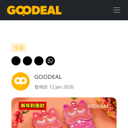
新
年
利
是
生活
封
｜
GOODEAL
港
發佈於 12 Jan 2026
鐵
商