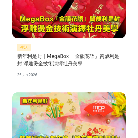
生活
新年利是封｜MegaBox 「金韻花語」賀歲利是
封 浮雕燙金技術演繹牡丹美學
26 Jan 2026