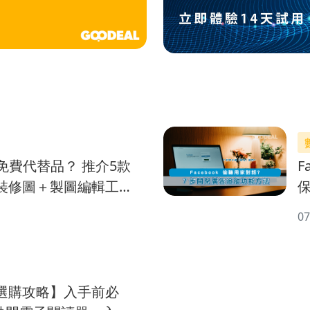
p的免費代替品？ 推介5款
F
裝修圖＋製圖編輯工
07
選購攻略】入手前必