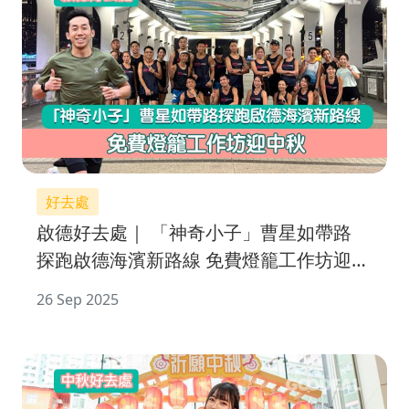
好去處
啟德好去處｜ 「神奇小子」曹星如帶路
探跑啟德海濱新路線 免費燈籠工作坊迎中
秋
26 Sep 2025