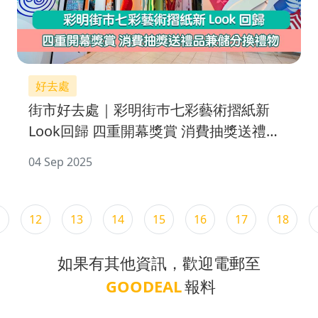
好去處
街市好去處｜彩明街巿七彩藝術摺紙新
Look回歸 四重開幕獎賞 消費抽獎送禮品
兼儲分換禮物
04 Sep 2025
1
12
13
14
15
16
17
18
如果有其他資訊，歡迎電郵至
GOODEAL
報料