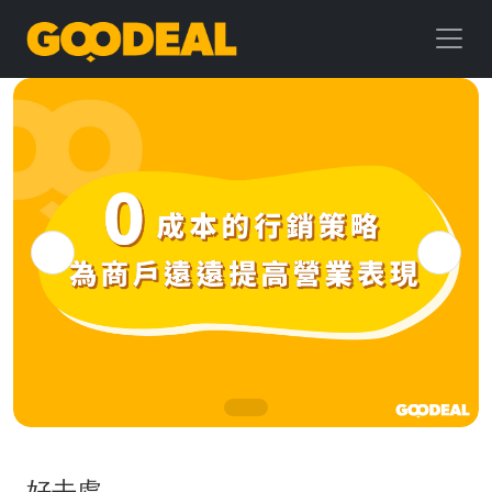
GOODEAL
早
早
鳥
好去處