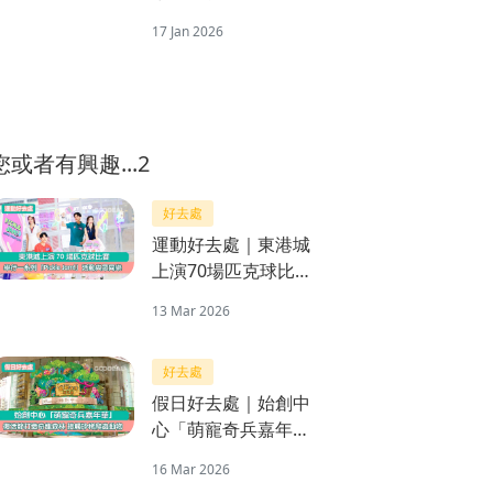
「花漾錦繡」利是封
17 Jan 2026
刺繡工藝匠心打造四
種賀年花
您或者有興趣...2
好去處
運動好去處｜東港城
上演70場匹克球比賽
舉行一系列「Pickle
13 Mar 2026
Jam!」活動與眾同樂
好去處
假日好去處｜始創中
心「萌寵奇兵嘉年
華」 復活節打造奇趣
16 Mar 2026
森林