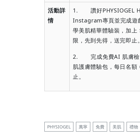
活動詳
1.
讚好
PHYSIOGEL H
情
Instagram
專頁並完成遊
學美肌精華體驗裝，加上
限，先到先得，送完即止
2.
完成免費
AI
肌膚檢
肌護膚體驗包，每日名額
止。
PHYSIOGEL
萬寧
免費
美肌
禮物