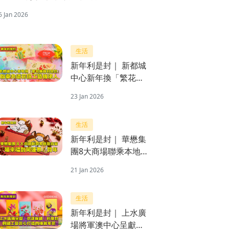
6 Jan 2026
生活
新年利是封｜ 新都城
中心新年換「繁花舞
蝶利是封」 聯乘非遺
23 Jan 2026
花鈕工藝傳承人
生活
新年利是封｜ 華懋集
團8大商場聯乘本地
藝術家 「喵來福到開
21 Jan 2026
運祭」賀年
生活
新年利是封｜ 上水廣
場將軍澳中心呈獻