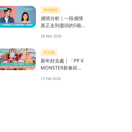
兩性關係
感情分析｜一段感情
真正走到盡頭的5個
徵兆
28 Mar 2026
好去處
新年好去處｜「PP X
MONSTER新春祈福
慶典」登陸LCX PP
12 Feb 2026
Baby化身「新春守護
神」迎春接福