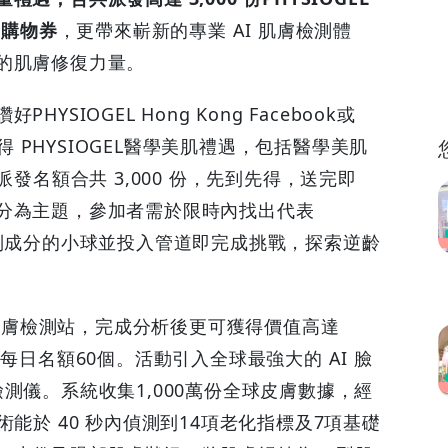
金購物券
，更帶來嶄新的專業 AI 肌膚檢測體
的肌膚修復力量。
SIOGEL Hong Kong Facebook或
獲得 PHYSIOGEL醫學美肌禮遇，包括醫學美肌
派發名額合共 3,000 份，先到先得，送完即
分為主題，參加者需於限時內找出代表
逆齡系列成分的小球並投入管道即完成挑戰，探索逆齡
) AI肌膚檢測站，完成分析後更可獲得價值高達
每日名額60個。活動引入全球最強大的 AI 臉
皮膚檢測儀。系統收集1,000萬份全球皮膚數據，經
能於 40 秒內偵測到14項老化指標及7項基礎