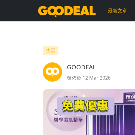
免
最新文章
費
優
惠
生活
|
GOODEAL
PHYSIOGEL
發佈於 12 Mar 2026
x
Mannings
一