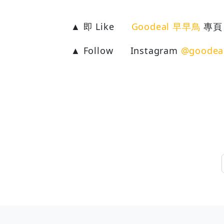
▲ 即 Like
Goodeal 早早鳥
專頁
▲ Follow
Instagram
@goodea