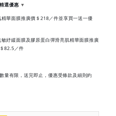
精選優惠
精華面膜推廣價＄218／件並享買一送一優
抗敏紓緩面膜及膠原蛋白彈滑亮肌精華面膜推廣
82.5／件
日，數量有限，送完即止，優惠受條款及細則約