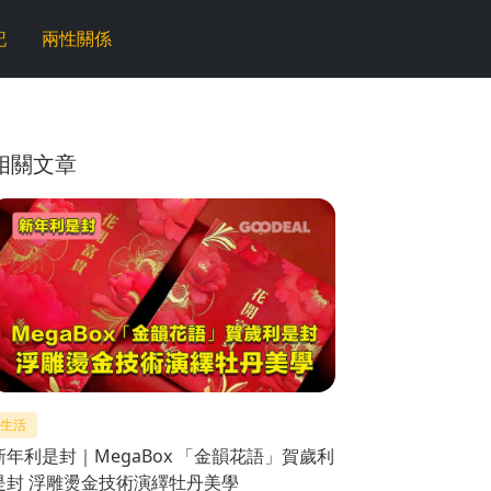
記
兩性關係
相關文章
生活
新年利是封｜MegaBox 「金韻花語」賀歲利
是封 浮雕燙金技術演繹牡丹美學