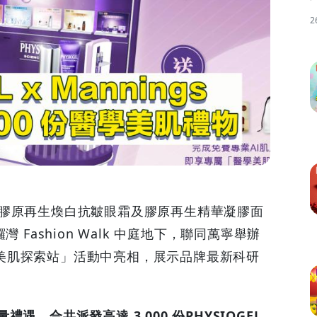
2
年推出膠原再生煥白抗皺眼霜及膠原再生精華凝膠面
鑼灣 Fashion Walk 中庭地下，聯同萬寧舉辦
gs 科研美肌探索站」活動中亮相，展示品牌最新科研
，合共派發高達 3,000 份PHYSIOGEL