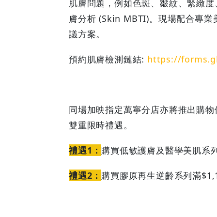
肌膚問題，例如色斑、皺紋、緊緻度
鳥
膚分析 (Skin MBTI)。現場配
-
議方案。
Grab
預約肌膚檢測鏈結:
https://forms
Your
Coupons
同場加映指定萬寧分店亦將推出購物
&
雙重限時禮遇。
Discounts
禮遇1：
購買低敏護膚及醫學美肌系列
禮遇2：
購買膠原再生逆齡系列滿$1