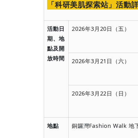
「科研美肌探索站」活動
活動日
2026
年
3
月
20
日（五）
期、地
點及開
放時間
2026
年
3
月
21
日（六）
2026
年
3
月
22
日（日）
地點
銅鑼灣
Fashion Walk
地