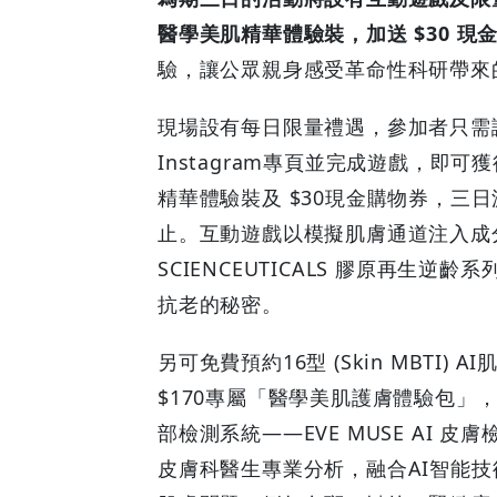
醫學美肌精華體驗裝，加送 $30 現
學
驗，讓公眾親身感受革命性科研帶來
美
現場設有每日限量禮遇，參加者只需讚好PHY
肌
Instagram專頁並完成遊戲，即可
禮
精華體驗裝及 $30現金購物券，三日
止。互動遊戲以模擬肌膚通道注入成
物
SCIENCEUTICALS 膠原再生
|
抗老的秘密。
GOODEAL
另可免費預約16型 (Skin MBTI
$170專屬「醫學美肌護膚體驗包」，
早
部檢測系統——EVE MUSE AI 
早
皮膚科醫生專業分析，融合AI智能技術