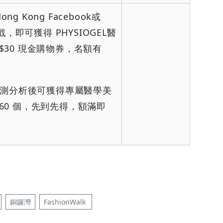
ong Kong Facebook
或
戲，即可獲得
PHYSIOGEL
醫
$30
現金購物券，名額有
。
測分析後可獲得專屬醫學美
60
個，先到先得，額滿即
銅鑼灣
FashionWalk