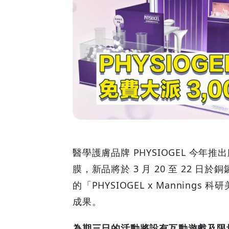
連
三
日
免
費
大
派
醫學護膚品牌 PHYSIOGEL 今
膜，新品將於 3 月 20 至 22 日於銅
3,000
的「PHYSIOGEL x Mannin
份
成果。
醫
為期三日的活動將設有互動遊戲及限量禮遇