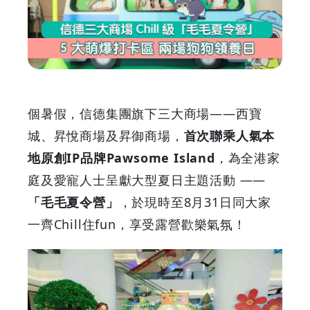
大
商
場
Chill
個暑假，信德集團旗下三大商場——西寶
級
城、昇悅商場及昇御商場，
首次聯乘人氣本
地原創IP品牌Pawsome Island
，為全港家
「毛
庭及愛寵人士呈獻大型夏日主題活動 ——
毛
「毛毛夏令營」
，於現時至8月31日同大家
一齊Chill住fun，享受露營歡樂氣氛！
夏
令
營」