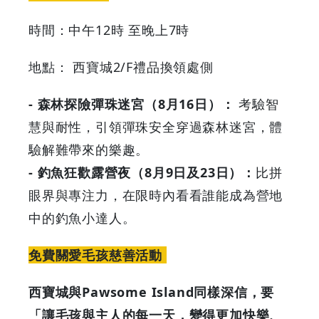
時間：中午12時 至晚上7時
地點： 西寶城2/F禮品換領處側
- 森林探險彈珠迷宮（8月16日）：
考驗智
慧與耐性，引領彈珠安全穿過森林迷宮，體
驗解難帶來的樂趣。
- 釣魚狂歡露營夜（8月9日及23日）：
比拼
眼界與專注力，在限時內看看誰能成為營地
中的釣魚小達人。
免費關愛毛孩慈善活動
西寶城與Pawsome Island同樣深信，要
「讓毛孩與主人的每一天，變得更加快樂、