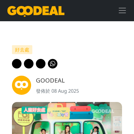
人
寵
好
去
好去處
處
｜
GOODEAL
信
發佈於 08 Aug 2025
德
三