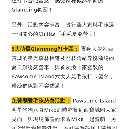
狂打卡合照留念，感受兩種截然不同的
狗
Glamping氛圍！
狗
另外，活動內容豐富，實行讓大家與毛孩過
領
一個開心的Chill級「毛毛夏令營」!
養
5大萌爆Glamping打卡區：
置身大學站西
寶城的星光森林帳篷及荔枝角站昇悅商場的
日
夏日繽紛露營車，與首次換上露營裝的
|
Pawsome Island六大人氣毛孩打卡留念，
粉絲們絕對不容錯過！
GOODEAL
免費關愛毛孩慈善活動：
Pawsome Island
早
明星狗狗八哥Mike屆時亦會到西寶城同大家
早
見面，與現場佈置的卡通Mike一起賣萌，另
加2場動物領養活動，為社區毛孩送上關懷與