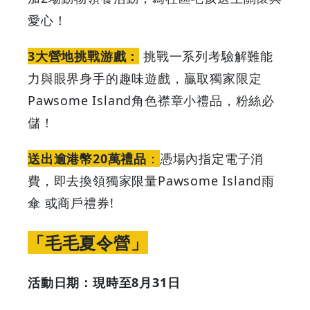
鳥
愛心！
-
3大營地挑戰游戲：
挑戰一系列考驗解難能
Grab
力與眼界身手的趣味遊戲，贏取獨家限定
Your
Pawsome Island角色襟章小禮品，粉絲必
儲！
Coupons
送出逾港幣20萬禮品
：
憑場內指定電子消
&
費，即去換領獨家限量Pawsome Island雨
Discounts
傘 或商戶禮券!
「毛毛夏令營」
活動日期：現時至8月31日