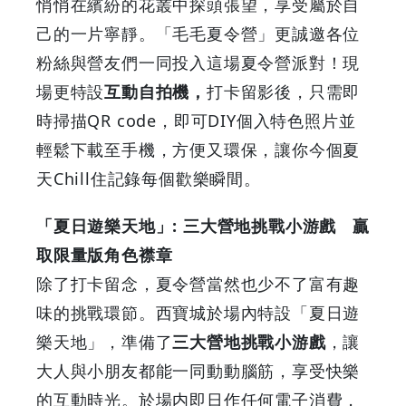
悄悄在繽紛的花叢中探頭張望，享受屬於自
己的一片寧靜。「毛毛夏令營」更誠邀各位
粉絲與營友們一同投入這場夏令營派對！現
場更特設
互動自拍機，
打卡留影後，只需即
時掃描QR code，即可DIY個入特色照片並
輕鬆下載至手機，方便又環保，讓你今個夏
天Chill住記錄每個歡樂瞬間。
「夏日遊樂天地」: 三大營地挑戰小游戲 贏
取限量版角色襟章
除了打卡留念，夏令營當然也少不了富有趣
味的挑戰環節。西寶城於場內特設「夏日遊
樂天地」，準備了
三大營地挑戰小游戲
，讓
大人與小朋友都能一同動動腦筋，享受快樂
的互動時光。於場内即日作任何電子消費，