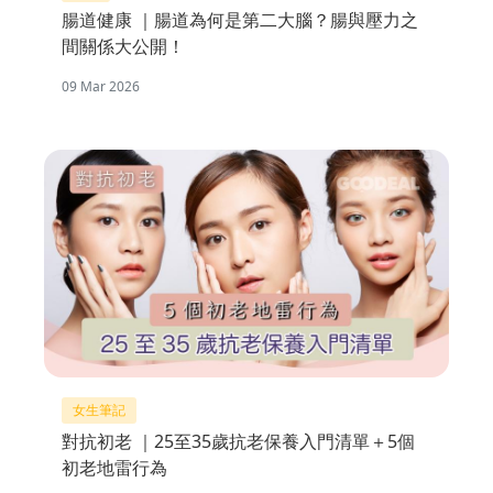
腸道健康 ｜腸道為何是第二大腦？腸與壓力之
間關係大公開！
09 Mar 2026
女生筆記
對抗初老 ｜25至35歲抗老保養入門清單＋5個
初老地雷行為