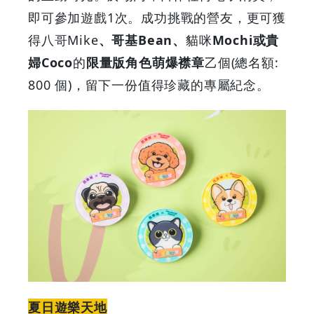
即可參加遊戲1次。成功挑戰的營友，更可獲
得八哥Mike
、哥基Bean、
貓咪
Mochi或貴
婦Coco
的
限量版角色萌爆襟章
乙個(總名額:
800 個)，留下一份值得珍藏的專屬紀念。
夏日遊樂天地