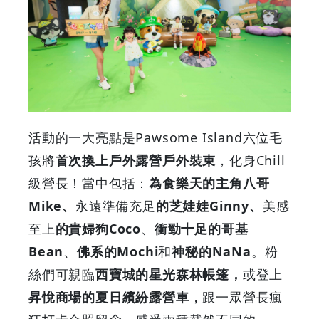
5
大
萌
爆
活動的一大亮點是Pawsome Island六位毛
打
孩將
首次換上戶外露營戶外裝束
，化身Chill
級營長！當中包括：
為食樂天的主角八哥
卡
Mike、
永遠準備充足
的芝娃娃Ginny、
美感
區
至上
的貴婦狗Coco
、
衝勁十足的哥基
Bean
、
佛系的Mochi
和
神秘的NaNa
。粉
兩
絲們可親臨
西寶城的星光森林帳篷，
或登上
場
昇悅商場的夏日繽紛露營車，
跟一眾營長瘋