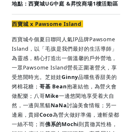
地點：西寶城UG中庭 &昇悅商場1樓活動區
西寶城 x Pawsome Island
西寶城今個夏日聯同人氣IP品牌Pawsome
Island，以「毛孩是我們最好的生活導師」
為靈感，精心打造出一個溫馨的戶外營地，
一眾Pawsome Island營長正圍著營火，享
受悠閒時光。芝娃娃
Ginny
品嚐焦香甜美的
烤棉花糖；
哥基 Bean
抱著結他，為營火會
做配樂；八哥
Mike
一邊悠閑地享受着大自
然，一邊與黑貓
NaNa
討論美食情報；另一
邊廂，貴婦
Coco
為營火做好準備，連斬柴都
一絲不苟；而
佛系的Mochi
則貫徹其性格，