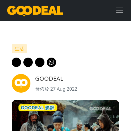
【Goodeal
影
評】
《祖
生活
宗
膠
GOODEAL
戰
發佈於 27 Aug 2022
外
星