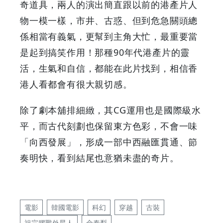
奇道具，兩人的演出簡直跟以前的港產片人
物一模一樣，市井、古惑、但到危急關頭總
係相當有義氣，更幫到主角大忙，最重要當
是起到搞笑作用！那種90年代港產片的靈
活，生氣和自信，都能在此片找到，相信香
港人看都會有很大親切感。
除了劇本舖排細緻，其CG運用也是國際級水
平，而古代刻劃也保留東方色彩，不會一味
「向西發展」，形成一部中西融匯貫通、節
奏明快，看到結尾也意猶未盡的奇片。
電影
韓國電影
科幻
穿越
古裝
祖宗膠戰外星人
金泰梨