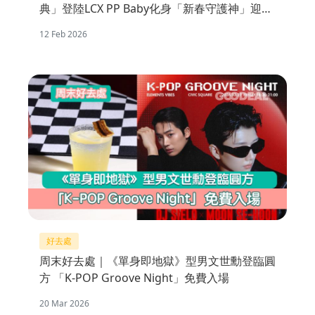
典」登陸LCX PP Baby化身「新春守護神」迎春
接福
12 Feb 2026
好去處
周末好去處｜《單身即地獄》型男文世勳登臨圓
方 「K-POP Groove Night」免費入場
20 Mar 2026