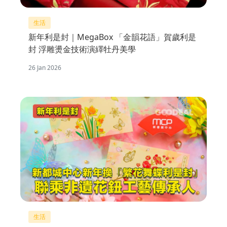
生活
新年利是封｜MegaBox 「金韻花語」賀歲利是
封 浮雕燙金技術演繹牡丹美學
26 Jan 2026
生活