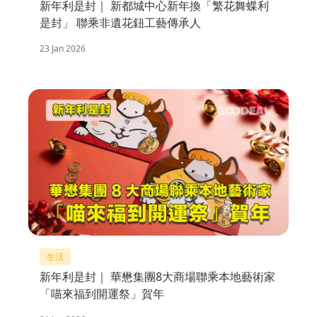
新年利是封｜ 新都城中心新年換「繁花舞蝶利
是封」 聯乘非遺花鈕工藝傳承人
23 Jan 2026
生活
新年利是封｜ 華懋集團8大商場聯乘本地藝術家
「喵來福到開運祭」賀年