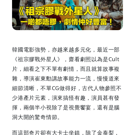
人》
一
啲
都
韓國電影強勢，亦越來越多元化，最近一部
唔
《祖宗膠戰外星人》，齋看劇照以為是Cult
片，細看之下不單有劇情，而且就算故事複
膠，
雜，導演崔東勳講故事能力一流，慢慢道來
劇
細節清晰，不單CG做得好，古代人物參照不
少港產片元素，演來搞怪有趣，演員甚有發
情
揮，兩個半小視除了是視覺饗宴，還有是腦
仲
洞大開的驚奇情節。
好
而這部奇片卻有大卡士坐鎮，除了金泰梨，