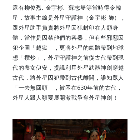
還有柳俊烈, 金宇彬,
蘇志燮等當時得令韓
豐
星，故事主線是外星守護神（金宇彬 飾），
富！
跟外星助手負責將外星囚犯封印在人類身
體，當作是囚禁他們的容器，但有些邪惡囚
|
犯企圖「越獄」，更將外星的氣體帶到地球
GOODEAL
想「攬炒」，外星守護神之前從古代帶到現
代的養女伊安，提議利用外星武器神劍穿越
早
古代，將外星囚犯帶到古代離開，誰知眾人
早
「一去無回頭」，被困在630年前的古代，
外星人跟人類要展開激戰爭奪外星神劍！
鳥
-
Grab