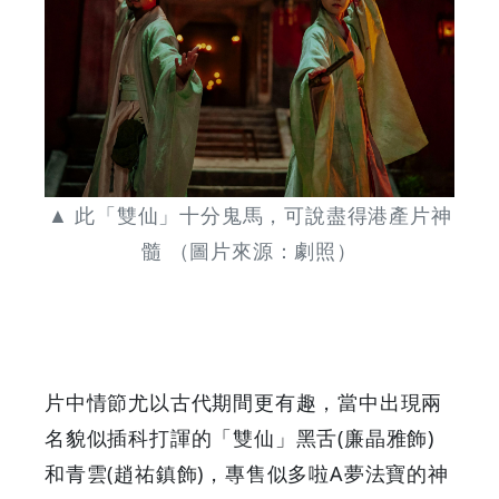
Your
Coupons
&
Discounts
▲ 此「雙仙」十分鬼馬，可說盡得港產片神
髓 （圖片來源：劇照）
片中情節尤以古代期間更有趣，當中出現兩
名貌似插科打諢的「雙仙」黑舌(廉晶雅飾)
和青雲(趙祐鎮飾)，專售似多啦A夢法寶的神