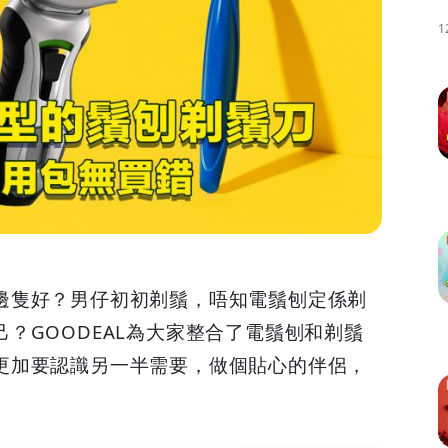
1
邊隻好？男仔初初剃鬚，唔知電鬚刨定係剃
？GOODEAL為大家整合了電鬚刨和剃鬚
更加要認識另一半需要，做個貼心的伴侶，