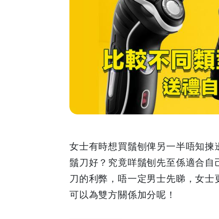
鬚
刨
好？
2
分
鐘
睇
女士有時想買鬚刨俾另一半唔知揀
鬚刀好？究竟咩鬚刨先至係適合自己
清
刀的利弊，唔一定男士先睇，女士
睇
可以為雙方關係加分呢！
清