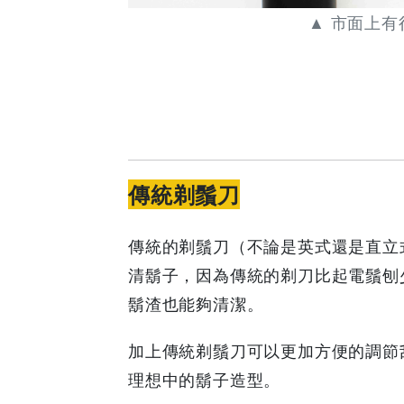
錯
▲ 市面上
|
GOODEAL
早
早
傳統剃鬚刀
鳥
傳統的剃鬚刀（不論是英式還是直立
-
清鬍子，因為傳統的剃刀比起電鬚刨
鬍渣也能夠清潔。
Grab
加上傳統剃鬚刀可以更加方便的調節
Your
理想中的鬍子造型。