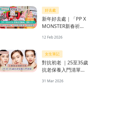
跳跳馬開運不倒翁公
好去處
仔
新年好去處｜「PP X
MONSTER新春祈福
慶典」登陸LCX PP
12 Feb 2026
Baby化身「新春守護
神」迎春接福
女生筆記
對抗初老 ｜25至35歲
抗老保養入門清單＋
5個初老地雷行為
31 Mar 2026