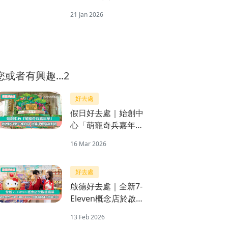
藝術家 「喵來福到開
21 Jan 2026
運祭」賀年
您或者有興趣...2
好去處
假日好去處｜始創中
心「萌寵奇兵嘉年
華」 復活節打造奇趣
16 Mar 2026
森林
好去處
啟德好去處｜全新7-
Eleven概念店於啟德
揭幕 限量版賀年金色
13 Feb 2026
Hello Kitty x RODY