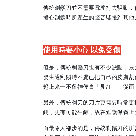
Coupons
傳統剃鬚刀並不需要電摩打去驅動，
&
擔心刮鬍時所產生的聲音騷擾到其他
Discounts
使用時要小心 以免受傷
但是，傳統剃鬚刀也有不少缺點，最
發生過刮鬍時不覺已把自己的皮膚割
起上來一不留神便會「見紅」，從而
另外，傳統剃刀的刀片更需要時常更
鈍，更有可能生鏽，故在維護保養上
而最令人卻步的是，傳統剃鬚刀的所