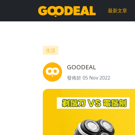
【剃
最新文章
鬚
刀
比
生活
較】
GOODEAL
剃
發佈於 05 Nov 2022
鬚
刀
定