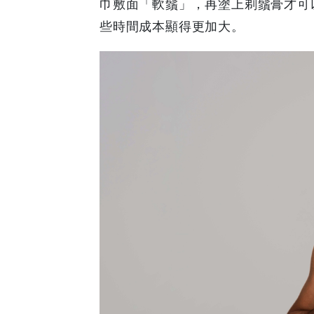
巾敷面「軟鬚」，再塗上剃鬚膏才可
些時間成本顯得更加大。