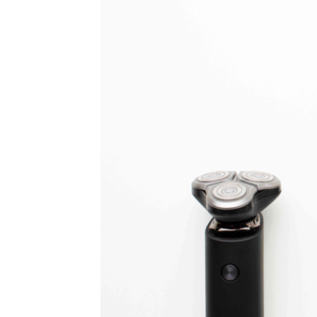
利
弊
送
禮
自
用
包
無
買