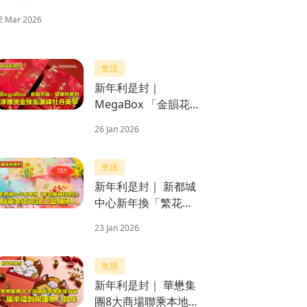
2 Mar 2026
生活
新年利是封｜
MegaBox 「金韻花
語」賀歲利是封 浮雕
26 Jan 2026
燙金技術演繹牡丹美
學
生活
新年利是封｜ 新都城
中心新年換「繁花舞
蝶利是封」 聯乘非遺
23 Jan 2026
花鈕工藝傳承人
生活
新年利是封｜ 華懋集
團8大商場聯乘本地