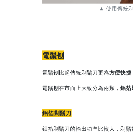
▲ 使用傳統
電鬚刨
電鬚刨比起傳統剃鬚刀更為
方便快捷
電鬚刨在市面上大致分為兩類，
鋁箔
鋁箔剃鬚刀
鋁箔剃鬚刀的輸出功率比較大，剃鬚