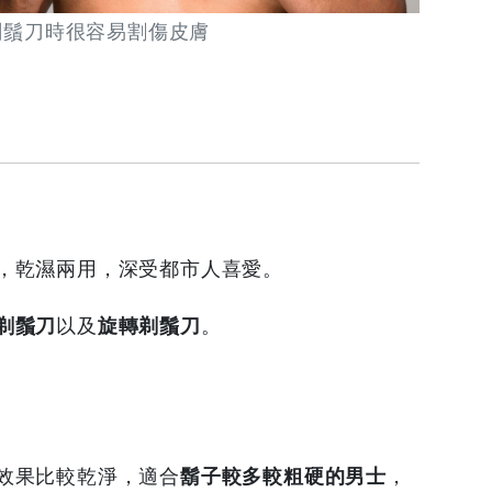
剃鬚刀時很容易割傷皮膚
，乾濕兩用，深受都市人喜愛。
剃鬚刀
以及
旋轉剃鬚刀
。
效果比較乾淨，適合
鬍子較多較粗硬的男士
，